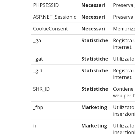
PHPSESSID
Necessari
Preserva g
ASP.NET_SessionId
Necessari
Preserva g
CookieConsent
Necessari
Memorizza
_ga
Statistiche
Registra u
internet.
_gat
Statistiche
Utilizzato
_gid
Statistiche
Registra u
internet.
SHR_ID
Statistiche
Contiene u
web per l'
_fbp
Marketing
Utilizzat
inserzioni
fr
Marketing
Utilizzat
inserzioni