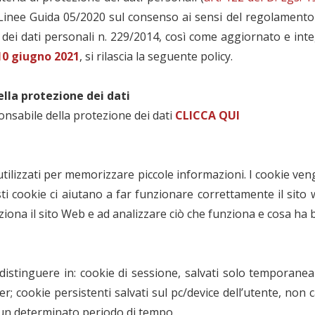
lle Linee Guida 05/2020 sul consenso ai sensi del regolament
i dati personali n. 229/2014, così come aggiornato e integra
10 giugno 2021
, si rilascia la seguente policy.
lla protezione dei dati
ponsabile della protezione dei dati
CLICCA QUI
 utilizzati per memorizzare piccole informazioni. I cookie v
i cookie ci aiutano a far funzionare correttamente il sito w
iona il sito Web e ad analizzare ciò che funziona e cosa ha 
 distinguere in: cookie di sessione, salvati solo temporane
er; cookie persistenti salvati sul pc/device dell’utente, no
r un determinato periodo di tempo.