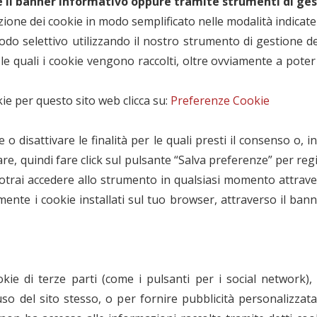
e il banner informativo oppure tramite strumenti di ge
azione dei cookie in modo semplificato nelle modalità indica
do selettivo utilizzando il nostro strumento di gestione del
 le quali i cookie vengono raccolti, oltre ovviamente a pote
ie per questo sito web clicca su:
Preferenze Cookie
o disattivare le finalità per le quali presti il consenso o, in
e, quindi fare click sul pulsante “Salva preferenze” per regis
Potrai accedere allo strumento in qualsiasi momento attrave
mente i cookie installati sul tuo browser, attraverso il bann
ie di terze parti (come i pulsanti per i social network), ut
l'uso del sito stesso, o per fornire pubblicità personalizza