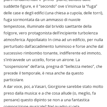
suddette figure, e il “secondo” ove s’insinua la “fuga”
delle case e degli edifici (una chiesa a cupola, delle torri),
fuga sormontata da un ammasso di nuvole
tempestose, illuminate dal brivido saettante della
folgore, vero protagonista dell’incipiente turbolenza
atmosferica. Appollaiato In cima ad un edificio, per nulla
perturbato dall’accadimento luminoso e forse anche dal
successivo rimbombo tonante, indifferente ed immoto,
s’intravvede un uccello, forse un airone. La
“sospensione” dell’aria, pregna di “bellezza meteo”, che
precede il temporale, è resa anche da questo
particolare.
A dar voce, poi, a Vasari, Giorgione sarebbe stato molto
preso dalla musica: e a che cosa allude (o, meglio, fa
pensare) questo dipinto se non a una fantastica
composizione musicale? Nel quadro si cela