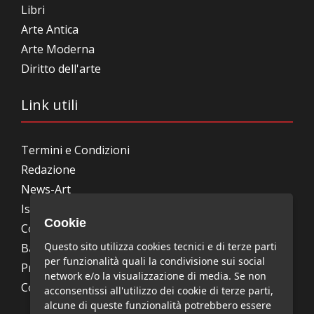
Libri
Arte Antica
Arte Moderna
Diritto dell'arte
Link utili
Termini e Condizioni
Redazione
News-Art
Iscrizione alla newsletter
Cookie
Collabora con noi
Questo sito utilizza cookies tecnici e di terze parti
Bandi, concorsi, premi
per funzionalità quali la condivisione sui social
Privacy Policy
network e/o la visualizzazione di media. Se non
Cookie Policy
acconsentissi all'utilizzo dei cookie di terze parti,
alcune di queste funzionalità potrebbero essere