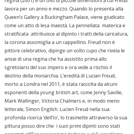
regina (2001) è un olio di piccole dimensioni a cui Freud
lavora per un anno e mezzo. Quando lo presenta alla
Queen’s Gallery a Buckingham Palace, viene giudicato
come un atto di lesa maestà. La pennellata materica e
stratificata attribuisce al dipinto i tratti della caricatura,
la corona assomiglia a un cappellino. Freud non è
pittore celebrativo, dipinge un volto cupo che rivela le
ansie di una regina che ha assistito prima allo
sgretolarsi del suo impero e ora vede a rischio il
destino della monarchia. L’eredità di Lucian Freud,
morto a Londra nel 2011, è stata raccolta da alcuni
esponenti della young british art, come Jenny Saville,
Mark Wallinger, Victoria Chalmers e, in modo meno
letterale, Simon English. Lucien Freud nella sua
profonda ricerca ‘dell’Io’, lo trasmette attraverso la sua
pittura posso dire che i suoi primi dipinti sono stati