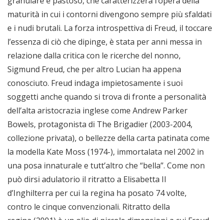
granulare e pastoso, che caratterizzerà l’opera della
maturità in cui i contorni divengono sempre più sfaldati
e i nudi brutali. La forza introspettiva di Freud, il toccare
l’essenza di ciò che dipinge, è stata per anni messa in
relazione dalla critica con le ricerche del nonno,
Sigmund Freud, che per altro Lucian ha appena
conosciuto. Freud indaga impietosamente i suoi
soggetti anche quando si trova di fronte a personalità
dell’alta aristocrazia inglese come Andrew Parker
Bowels, protagonista di The Brigadier (2003-2004,
collezione privata), o bellezze della carta patinata come
la modella Kate Moss (1974-), immortalata nel 2002 in
una posa innaturale e tutt’altro che “bella”. Come non
può dirsi adulatorio il ritratto a Elisabetta II
d’Inghilterra per cui la regina ha posato 74 volte,
contro le cinque convenzionali. Ritratto della