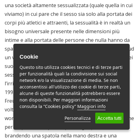
una società altamente sessualizzata (quale quella in cui
viviamo) in cui pare che il sesso sia solo alla portata dei
corpi più atletici e attraenti, la sessualità è in realtà un
bisogno universale presente nelle dimensioni più
intime e alla portata delle persone che nulla hanno da
spartire con i modelli sui cartelloni. Il nudo fu per Freud
Cookie
un veicolo per esplorare l’essenza più intima e pura dei
suoi modelli e ciò lo portò a realizzare dipinti in cui il
Questo sito utilizza cookies tecnici e di terze parti
per funzionalità quali la condivisione sui social
sesso e la lussuria erano in costante relazione con
network e/o la visualizzazione di media. Se non
l’irrigidirsi dello spirito e la decadenza della carne. Nel
acconsentissi all'utilizzo dei cookie di terze parti,
1993, poco dopo il suo settantesimo compleanno,
alcune di queste funzionalità potrebbero essere
non disponibili. Per maggiori informazioni
Freud dipinse un nudo integrale avente per la prima
consulta la “Cookies policy”
Maggiori info
volta un soggetto d’eccezione: sé stesso. In Painter
working, reflection , egli si rivolge nudo (fatta eccezione
Personalizza
Accetta tutti
per un paio di scarponi ai piedi) agli spettatori
brandendo una spatola nella mano destra e una