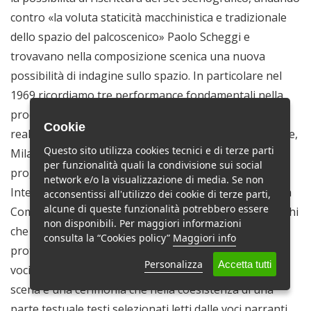
contro «la voluta staticità macchinistica e tradizionale
dello spazio del palcoscenico» Paolo Scheggi e
trovavano nella composizione scenica una nuova
possibilità di indagine sullo spazio. In particolare nel
1969 ricordiamo tre performance fondamentali nella
produzione di Scheggi: OPLÀ. Azione-lettura-teatro,
Cookie
realizzata a Firenze, Dies Irae, messa in scena a Varese,
Questo sito utilizza cookies tecnici e di terze parti
Milano e Firenze e Marcia funebre o della geometria,
per funzionalità quali la condivisione sui social
progettata per la manifestazione Campo Urbano.
network e/o la visualizzazione di media. Se non
Interventi estetici nella dimensione collettiva urbana a
acconsentissi all'utilizzo dei cookie di terze parti,
alcune di queste funzionalità potrebbero essere
Como. Quest’ultima, progettata insieme a Franca Sacchi
non disponibili. Per maggiori informazioni
che ne curò l’aspetto musicale si componeva di sei
consulta la “Cookies policy”
Maggiori info
protagonisti, quattro momenti, sei movimenti e due
Personalizza
Accetta tutti
voci narranti. Quella che Scheggi e Sacchi mettono in
scena è una cerimonia che nella coesistenza di una
parte testuale testi selezionati letti dalle voci narranti