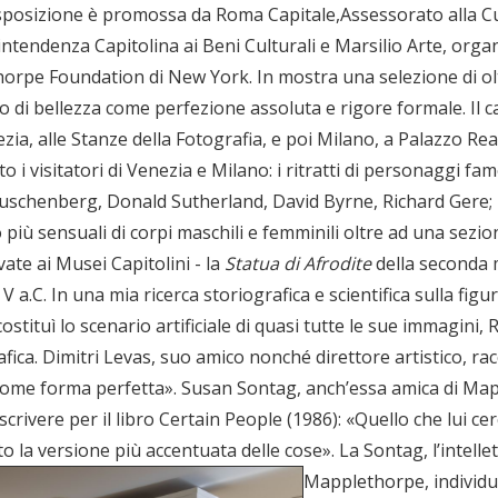
’esposizione è promossa da Roma Capitale,Assessorato alla Cu
rintendenza Capitolina ai Beni Culturali e Marsilio Arte, org
horpe Foundation di New York. In mostra una selezione di ol
o di bellezza come perfezione assoluta e rigore formale. Il 
ia, alle Stanze della Fotografia, e poi Milano, a Palazzo Re
i visitatori di Venezia e Milano: i ritratti di personaggi famo
chenberg, Donald Sutherland, David Byrne, Richard Gere; la s
to più sensuali di corpi maschili e femminili oltre ad una sezi
ate ai Musei Capitolini - la
Statua di Afrodite
della seconda me
el V a.C. In una mia ricerca storiografica e scientifica sulla 
costituì lo scenario artificiale di quasi tutte le sue immagin
fica. Dimitri Levas, suo amico nonché direttore artistico, ra
a come forma perfetta». Susan Sontag, anch’essa amica di Ma
scrivere per il libro Certain People (1986): «Quello che lui c
to la versione più accentuata delle cose».
La Sontag, l’intellettuale newyorkese più vicina agli esteti come Mapplethorpe, individuava una caratteristica essenziale che a molti altri era sfuggita. Il fotografo soleva plasmare una verità tutta sua, esprimendosi attraverso immagini meticolosamente costruite. Sebbene a Mapplethorpe piacesse socializzare con l’ambiente dell’élite culturale, egli ripeté enfaticamente più volte di non sentirsi un intellettuale. La sua arte proponeva ciò che egli aveva percepito come l’essenza del soggetto che aveva davanti, ovvero la Forma, nella sua manifestazione più intensa. Mapplethorpe si procurava la “materia prima” nel suo angolo della City newyorkese degli anni Settanta e Ottanta, ponendo sullo stesso piano tutti i soggetti: dai frequentatori dei salotti ai partecipanti alle pratiche sadomaso, dalle donne culturiste ai neri nudi che usava come modelli, dai fiori accuratamente recisi ai corpi ritagliati in modo ricercato. Egli li fotografava per lo più frontalmente, mettendoli perfettamente a fuoco, illuminandoli molto bene e senza ricorrere a filtri, lenti particolari o esposizioni multiple. Queste scelte artistiche estremamente calcolate davano l’illusione di una restituzione diretta e puntuale della realtà. Erano in molti a vedere nelle sue opere la sincerità, ricorrendo a un concetto sdrucciolevole come quello di verità, spesso serpeggiante nei discorsi sull’arte di Mapplethorpe. Egli osservava: «Penso che nel mio approccio alla vita vi sia una certa immediatezza, che emerge nelle mie foto. Mi piace pensare che ciò abbia a che fare con la sincerità». Tuttavia Mapplethorpe non confondeva tale concetto con la verità oggettiva. A proposito del fatto che nei suoi ritratti le persone apparivano sempre avvenenti, egli diceva: «Qualcuno la interpreta come una menzogna ma è la mia verità, quindi per me non è affatto una bugia». Lo stesso punto di vista emerge dalle parole di Sam Wagstaff, il perspicace curatore che fu mentore, benefattore e compagno di Mapplethorpe: «Penso sia una delle persone più sincere che io abbia mai incontrato. È totalmente votato alla verità. Ora, la verità è come uno la vede. Quello che per un certo individuo è una verità, per un altro potrebbe essere una menzogna». Tuttavia molti autori continuano a lodare o a condannare le fotografie di Mapplethorpe sulla base di un presupposto valore documentaristico e dilatano il concetto di verità in modo da farvi rientrare anche lo stile di queste immagini. In tutte le opere la mano dell’artista – visibile o invisibile – è comunque una presenza che esercita il controllo. Nel 1978 essa apparve fugacemente nel primo cortometraggio da lui diretto: still moving / patti smith, 1978 . Qui si vede il fotografo mentre sistema accuratamente la posa del braccio di colei che fu il suo primo amore, la sua prima modella e musa; infine egli la immortala in un’immagine fissa. Fu lo stesso Mapplethorpe a sottolineare in un’intervista l’importanza della mano dell’artista: «Essere fotografato da me diventa un evento… è tutto completamente sotto 