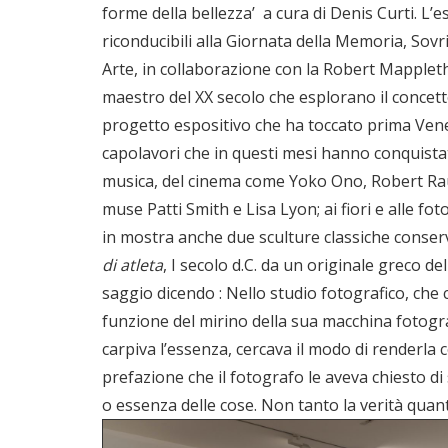
forme della bellezza’ a cura di Denis Curti. L
riconducibili alla Giornata della Memoria, Sov
Arte, in collaborazione con la Robert Mapplet
maestro del XX secolo che esplorano il concett
progetto espositivo che ha toccato prima Venez
capolavori che in questi mesi hanno conquistato 
musica, del cinema come Yoko Ono, Robert Raus
muse Patti Smith e Lisa Lyon; ai fiori e alle fo
in mostra anche due sculture classiche conserv
di atleta
, I secolo d.C. da un originale greco d
saggio dicendo : Nello studio fotografico, che 
funzione del mirino della sua macchina fotogra
carpiva l’essenza, cercava il modo di renderl
prefazione che il fotografo le aveva chiesto di 
o essenza delle cose. Non tanto la verità quan