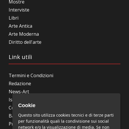
Mostre
Interviste
Libri
Arte Antica
Arte Moderna
Diritto dell'arte
Link utili
Termini e Condizioni
Redazione
News-Art
Iscrizione alla newsletter
Cookie
Collabora con noi
Questo sito utilizza cookies tecnici e di terze parti
Bandi, concorsi, premi
per funzionalità quali la condivisione sui social
Privacy Policy
network e/o la visualizzazione di media. Se non