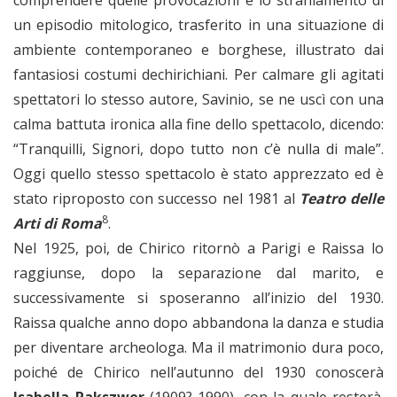
un episodio mitologico, trasferito in una situazione di
ambiente contemporaneo e borghese, illustrato dai
fantasiosi costumi dechirichiani. Per calmare gli agitati
spettatori lo stesso autore, Savinio, se ne uscì con una
calma battuta ironica alla fine dello spettacolo, dicendo:
“Tranquilli, Signori, dopo tutto non c’è nulla di male”.
Oggi quello stesso spettacolo è stato apprezzato ed è
stato riproposto con successo nel 1981 al
Teatro delle
8
Arti di Roma
.
Nel 1925, poi, de Chirico ritornò a Parigi e Raissa lo
raggiunse, dopo la separazione dal marito, e
successivamente si sposeranno all’inizio del 1930.
Raissa qualche anno dopo abbandona la danza e studia
per diventare archeologa. Ma il matrimonio dura poco,
poiché de Chirico nell’autunno del 1930 conoscerà
Isabella Pakszwer
(1909?-1990), con la quale resterà