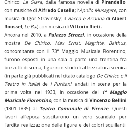
Chirico:
La Giara
, dalla famosa novella di
Pirandello
,
con musiche di
Alfredo Casella;
l’
Apollo Musagete
, con
musica di Igor Stravinsky; il
Bacco e Arianna
di
Albert
Roussel
;
Le Bal
, con musica di
Vittorio Rieti.
Ancora nel 2010, a
Palazzo Strozzi,
in occasione della
mostra
De Chirico, Max Ernst, Magritte, Balthus,
concomitante con il 73° Maggio Musicale Fiorentino,
furono esposti in una sala a parte una trentina fra
bozzetti di scena, figurini e studi di attrezzatura scenica
(in parte già pubblicati nel citato catalogo
De Chirico e il
Teatro in Italia
) de
I Puritani
, andati in scena per la
prima volta nel 1933, in occasione del
1° Maggio
Musicale Fiorentino
, con la musica di
Vincenzo Bellini
(1801-1835) al
Teatro Comunale di Firenze.
Questi
lavori all’epoca suscitarono un vero scandalo per
l’ardita realizzazione delle figure e dei colori squillanti,