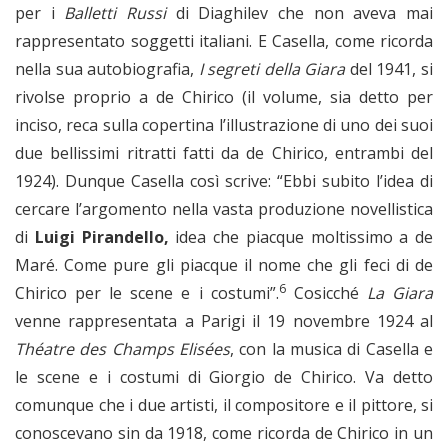
per i
Balletti Russi
di Diaghilev che non aveva mai
rappresentato soggetti italiani. E Casella, come ricorda
nella sua autobiografia,
I segreti della Giara
del 1941, si
rivolse proprio a de Chirico (il volume, sia detto per
inciso, reca sulla copertina l’illustrazione di uno dei suoi
due bellissimi ritratti fatti da de Chirico, entrambi del
1924). Dunque Casella così scrive: “Ebbi subito l’idea di
cercare l’argomento nella vasta produzione novellistica
di
Luigi Pirandello,
idea che piacque moltissimo a de
Maré. Come pure gli piacque il nome che gli feci di de
6
Chirico per le scene e i costumi”.
Cosicché
La Giara
venne rappresentata a Parigi il 19 novembre 1924 al
Théatre des Champs Elisées
, con la musica di Casella e
le scene e i costumi di Giorgio de Chirico. Va detto
comunque che i due artisti, il compositore e il pittore, si
conoscevano sin da 1918, come ricorda de Chirico in un