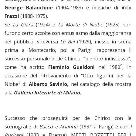
George Balanchine
(1904-1983) e musiche di
Vito
Frazzi
(1888-1975).
Se
La Giara
(1924) e
La Morte di Niobe
(1925) non
furono certo accolte con entusiasmo dalla maggioranza
del pubblico, viceversa
Le Bal
(1929), messo in scena
prima a Montecarlo, poi a Parigi, rappresenta il
successo personale di de Chirico, “pieno e indiscusso”,
9
come ha scritto
Flaminio Gualdoni
nel 1980
, in
occasione del ritrovamento di “Otto figurini per la
Niobe” di
Alberto Savinio,
nel catalogo della mostra
alla
Galleria Interarte di Milano.
Successo che proseguirà per de Chirico con le
scenografie di
Bacco e Arianna
(1931 a Parigi) e con
I
Puritani
(1933 a Firenze). METTI BOZZETTI PER I