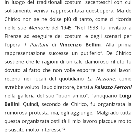
in luogo dei tradizionali costumi secenteschi con cui
solitamente veniva rappresentata quest’opera. Ma de
Chirico non se ne dolse più di tanto, come ci ricorda
nelle sue
Memorie
del 1945: “Nel 1933 fui invitato a
Firenze ad eseguire dei costumi e degli scenari per
l’opera
I Puritani
di
Vincenzo Bellini
. Alla prima
rappresentazione successe un putiferio”. De Chirico
sostiene che le ragioni di un tale clamoroso rifiuto fu
dovuto al fatto che non volle esporre dei suoi lavori
recenti nei locali del quotidiano
La Nazione
, come
avrebbe voluto il suo direttore, bensì a
Palazzo Ferroni
nella galleria del suo “buon amico”, l’antiquario
Luigi
Bellini
. Quindi, secondo de Chirico, fu organizzata la
rumorosa protesta; ma, egli aggiunge: “Malgrado tutta
questa organizzata ostilità il mio lavoro piacque molto
3
e suscitò molto interesse”
.