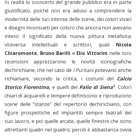
In realtà lo sconcerto del grande pubblico era in parte
giustificato, poiché non era aduso a comprendere la
modernità delle luci intense delle scene, dei colori vivaci
e disegni inconsueti per coloro che ancora non avevano
inteso il significato della nuova pittura metafisica;
viceversa intellettuali e scrittori, quali
Nicola
Chiaromonte
,
Bruno Barilli
e
Elio Vittorini
nelle loro
recensioni apprezzarono le novità iconografiche
dechirichiane, che nel caso de
I Puritani
potevano anche
richiamare, secondo la critica, i costumi del
Calcio
4
Storico Fiorentino,
e quelli del
Palio di Siena
. Colori
chiari di acquarelli e tempere definiscono e riproducono
scene delle “stanze” del repertorio dechirichiano, con
figure prospettiche ed impiantiti sempre teatrali del
suo lavoro, e poi quelle arcate, quelle finestre che sono
altrettanti quadri nel quadro; perciò è abbastanza ovvia