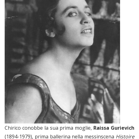
Chirico conobbe la sua prima moglie,
Raissa Gurievich
(1894-1979), prima ballerina nella messinscena
Histoire