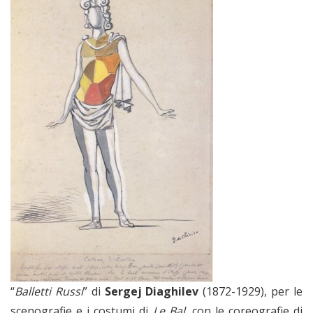
“
Balletti Russi
” di
Sergej Diaghilev
(1872-1929), per le
scenografie e i costumi di
Le Bal
, con le coreografie di