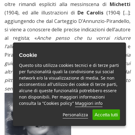
oltre rimandi espliciti alla messinscena di
Michetti
(1904), ed alle illustrazioni di
De Carolis
(1904) […];
aggiungendo che dal Carteggio D’Annunzio-Pirandello,
si viene a conoscere delle precise indicazioni dell’autore
al regista; «
Anche penso che tu vorrai ridurre
l’allestimento scenico a pochi rilievi essenziali»
, e
Pirandello: «
Farò di tutto perché gli attori sotto la mia
Cookie
guida si guardino da quella preziosità letteraria di cui
Questo sito utilizza cookies tecnici e di terze parti
altre volte si sono compiaciuti. Ho intanto ottenuto dal
per funzionalità quali la condivisione sui social
network e/o la visualizzazione di media. Se non
pittore Giorgio de Chirico bozzetti di scene, in questo
acconsentissi all'utilizzo dei cookie di terze parti,
10
senso, perfett
i»”.
alcune di queste funzionalità potrebbero essere
non disponibili. Per maggiori informazioni
consulta la “Cookies policy”
Maggiori info
Personalizza
Accetta tutti