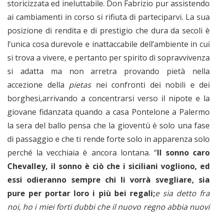
storicizzata ed ineluttabile. Don Fabrizio pur assistendo
ai cambiamenti in corso si rifiuta di parteciparvi. La sua
posizione di rendita e di prestigio che dura da secoli è
l’unica cosa durevole e inattaccabile dell’ambiente in cui
si trova a vivere, e pertanto per spirito di sopravvivenza
si adatta ma non arretra provando pietà nella
accezione della
pietas
nei confronti dei nobili e dei
borghesi,arrivando a concentrarsi verso il nipote e la
giovane fidanzata quando a casa Pontelone a Palermo
la sera del ballo pensa che la gioventù è solo una fase
di passaggio e che ti rende forte solo in apparenza solo
perché la vecchiaia è ancora lontana. “
Il sonno caro
Chevalley, il sonno è ciò che i siciliani vogliono, ed
essi odieranno sempre chi li vorrà svegliare, sia
pure per portar loro i più bei regali;
e sia detto fra
noi, ho i miei forti dubbi che il nuovo regno abbia nuovi