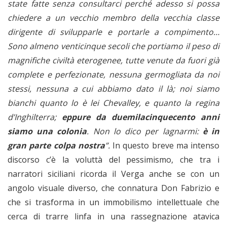
state fatte senza consultarci perché adesso si possa
chiedere a un vecchio membro della vecchia classe
dirigente di svilupparle e portarle a compimento…
Sono almeno venticinque secoli che portiamo il peso di
magnifiche civiltà eterogenee, tutte venute da fuori già
complete e perfezionate, nessuna germogliata da noi
stessi, nessuna a cui abbiamo dato il là; noi siamo
bianchi quanto lo è lei Chevalley, e quanto la regina
d’Inghilterra;
eppure da duemilacinquecento anni
siamo una colonia
. Non lo dico per lagnarmi:
è in
gran parte colpa nostra
”.
In questo breve ma intenso
discorso c’è la voluttà del pessimismo, che tra i
narratori siciliani ricorda il Verga anche se con un
angolo visuale diverso, che connatura Don Fabrizio e
che si trasforma in un immobilismo intellettuale che
cerca di trarre linfa in una rassegnazione atavica