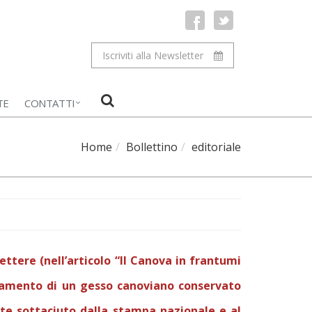
Iscriviti alla Newsletter
TE
CONTATTI
Home
Bollettino
editoriale
ttere (nell’articolo “Il Canova in frantumi
ggiamento di un gesso canoviano conservato
nte sottaciuto dalla stampa nazionale e al