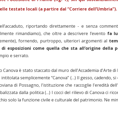
lle testate locali (a partire dal “Corriere dell’Umbria”).
dell’accaduto, riportando direttamente - e senza commenti
almente rimandiamo), che oltre a descrivere l’evento
fa l
emente), fornendo, purtroppo, ulteriori argomenti al
tem
di esposizioni come quella che sta all’origine della 
mpio e serrato.
io Canova è stato staccato dal muro dell'Accademia d'Arte di 
 intitolata semplicemente “Canova” (…) Il gesso, cadendo, si è
viana di Possagno, l'istituzione che raccoglie l'eredità dell
zata dalla politica (…) I cocci del rilievo di Canova ci rico
io solo la funzione civile e culturale del patrimonio. Ne mi