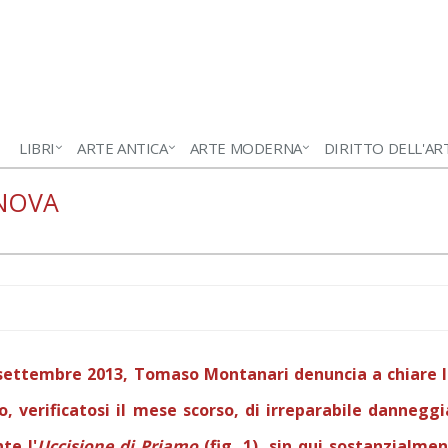
LIBRI
ARTE ANTICA
ARTE MODERNA
DIRITTO DELL'AR
ANOVA
 settembre 2013, Tomaso Montanari denuncia a chiare le
o, verificatosi il mese scorso, di irreparabile danne
te l'
Uccisione di Priamo
(fig. 1), sin qui sostanzialme