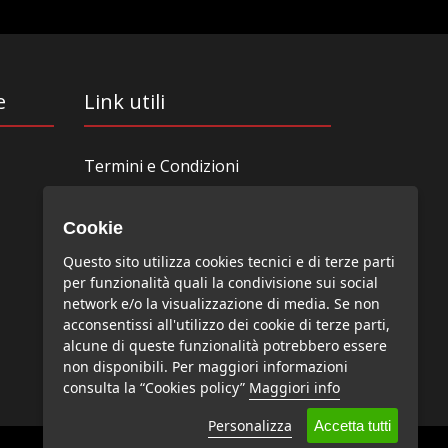
e
Link utili
Termini e Condizioni
Redazione
News-Art
Cookie
Iscrizione alla newsletter
Questo sito utilizza cookies tecnici e di terze parti
Collabora con noi
per funzionalità quali la condivisione sui social
network e/o la visualizzazione di media. Se non
Bandi, concorsi, premi
acconsentissi all'utilizzo dei cookie di terze parti,
Privacy Policy
alcune di queste funzionalità potrebbero essere
Cookie Policy
non disponibili. Per maggiori informazioni
consulta la “Cookies policy”
Maggiori info
Personalizza
Accetta tutti