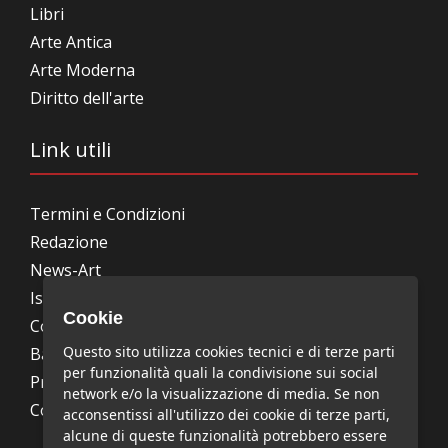
Libri
Arte Antica
Arte Moderna
Diritto dell'arte
Link utili
Termini e Condizioni
Redazione
News-Art
Iscrizione alla newsletter
Cookie
Collabora con noi
Questo sito utilizza cookies tecnici e di terze parti
Bandi, concorsi, premi
per funzionalità quali la condivisione sui social
Privacy Policy
network e/o la visualizzazione di media. Se non
Cookie Policy
acconsentissi all'utilizzo dei cookie di terze parti,
alcune di queste funzionalità potrebbero essere