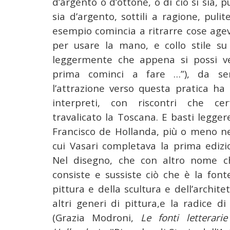
d’argento o d’ottone, o di ciò si sia, 
sia d’argento, sottili a ragione, pulit
esempio comincia a ritrarre cose agev
per usare la mano, e collo stile su
leggermente che appena si possi v
prima cominci a fare …”), da se
l’attrazione verso questa pratica ha 
interpreti, con riscontri che c
travalicato la Toscana. E basti legge
Francisco de Hollanda, più o meno neg
cui Vasari completava la prima ediz
Nel disegno, che con altro nome c
consiste e sussiste ciò che è la font
pittura e della scultura e dell’architet
altri generi di pittura,e la radice di
(Grazia Modroni,
Le fonti letterari