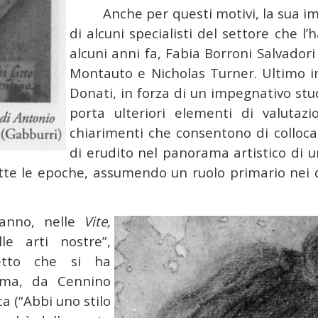
Anche per questi motivi, la sua i
di alcuni specialisti del settore che l
alcuni anni fa, Fabia Borroni Salvadori
Montauto e Nicholas Turner. Ultimo in
Donati, in forza di un impegnativo stu
porta ulteriori elementi di valutazi
chiarimenti che consentono di colloc
di erudito nel panorama artistico di un
tte le epoche, assumendo un ruolo primario nei di
sanno, nelle
Vite,
le arti nostre”,
cetto che si ha
ima, da Cennino
a (“Abbi uno stilo