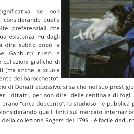
significativa se non
, considerando quelle
lte preferenziali che
sua esistenza. Fu dagli
e a dire subito dopo la
he Gabburri riuscì a
 collezioni grafiche di
tti (ma anche la scuola
ente del barocchetto”,
io di Donati eccessivo; si sa che nel suo prestigio
 i ritratti, per non dire delle centinaia di fogl
i erano “circa duecento”; lo studioso ne pubblica 
 considerando quelli finiti sul mercato internaz
 della collezione Rogers del 1799 - è facile dedurn