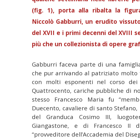
(fig. 1), porta alla ribalta la fig
Niccolò Gabburri, un erudito vissuto
del XVII e i primi decenni del XVIII s
più che un collezionista di opere graf
Gabburri faceva parte di una famigli
che pur arrivando al patriziato molto t
con molti esponenti nel corso dei 
Quattrocento, cariche pubbliche di n
stesso Francesco Maria fu “membr
Duecento, cavaliere di santo Stefano, 
del Granduca Cosimo III, luogot
Giangastone, e di Francesco II d
“provveditore dell’Accademia del Dise