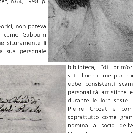
te", n.64, 1998, p.
orici, non poteva
o come Gabburri
he sicuramente li
la sua personale
biblioteca, “di prim’
sottolinea come pur no
ebbe consistenti scam
personalità artistiche
durante le loro soste in
Pierre Crozat e come
soprattutto come gran
nomina a socio dell’