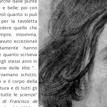
purchè dalle punte
e e belle; poi con
oli quanto si può
 per la tavoletta
edere quello che
mpre, insomma,
avuto eccezionali
ertamente hanno
re quanto scriveva
li stessi anni in
ione delle
Vite
: ”…
hiamano schizzo,
e e il corpo della
tura e di tutti gli
 tutte le scienze”
e di Francisco de