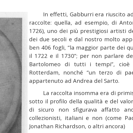
In effetti, Gabburri era riuscito 
raccolte: quella, ad esempio, di Ant
1726), uno dei più prestigiosi artisti d
dei due secoli e dal nostro molto app
ben 406 fogli, “la maggior parte dei qu
il 1722 e il 1730”; per non parlare de
Bartolomeo di tutti i tempi”, cio
Rotterdam, nonché “un terzo di paes
appartenuto ad Andrea del Sarto.
La raccolta insomma era di primi
sotto il profilo della qualità e del val
di sicuro non sfigurava affatto an
collezionisti, italiani e non (come 
Jonathan Richardson, o altri ancora)