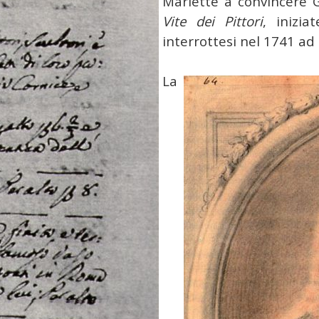
Mariette a convincere G
Vite dei Pittori
, inizi
interrottesi nel 1741 ad
La