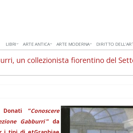
LIBRI
ARTE ANTICA
ARTE MODERNA
DIRITTO DELL'AR
ri, un collezionista fiorentino del Set
a Donati “
Conoscere
lezione Gabburri
” da
 i tipi di etGraphiae