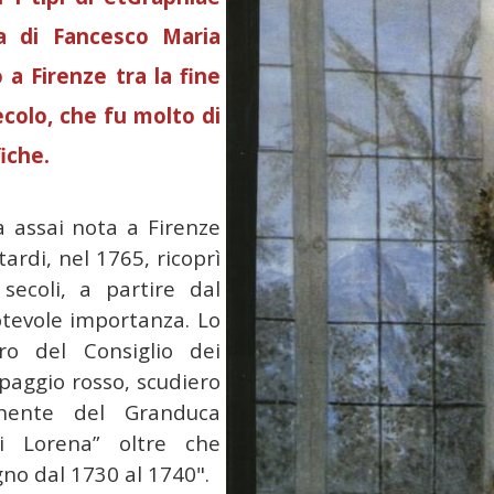
ura di Fancesco Maria
 a Firenze tra la fine
ecolo, che fu molto di
iche.
a assai nota a Firenze
ardi, nel 1765, ricoprì
secoli, a partire dal
otevole importanza. Lo
o del Consiglio dei
paggio rosso, scudiero
enente del Granduca
i Lorena” oltre che
gno dal 1730 al 1740".