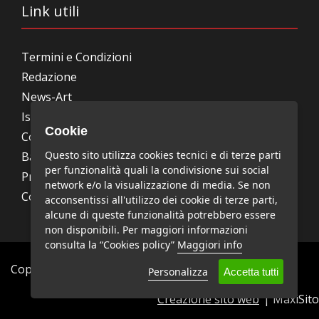
Link utili
Termini e Condizioni
Redazione
News-Art
Iscrizione alla newsletter
Cookie
Collabora con noi
Questo sito utilizza cookies tecnici e di terze parti
Bandi, concorsi, premi
per funzionalità quali la condivisione sui social
Privacy Policy
network e/o la visualizzazione di media. Se non
Cookie Policy
acconsentissi all'utilizzo dei cookie di terze parti,
alcune di queste funzionalità potrebbero essere
non disponibili. Per maggiori informazioni
consulta la “Cookies policy”
Maggiori info
Copyright © News-Art - Tutti i diritti riservati.
Personalizza
Accetta tutti
Creazione sito web
| MaxiSito