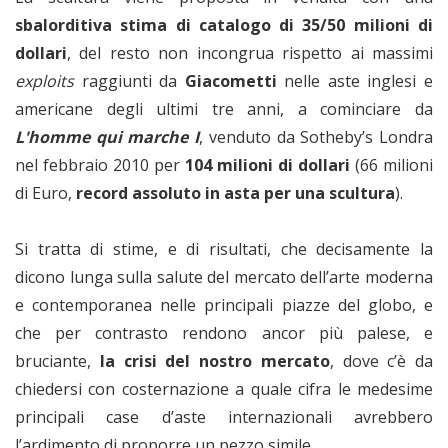
sbalorditiva stima di catalogo di 35/50 milioni di
dollari
, del resto non incongrua rispetto ai massimi
exploits
raggiunti da
Giacometti
nelle aste inglesi e
americane degli ultimi tre anni, a cominciare da
L'homme qui marche I
, venduto da Sotheby’s Londra
nel febbraio 2010 per
104 milioni di dollari
(66 milioni
di Euro,
record assoluto in asta per una scultura
).
Si tratta di stime, e di risultati, che decisamente la
dicono lunga sulla salute del mercato dell’arte moderna
e contemporanea nelle principali piazze del globo, e
che per contrasto rendono ancor più palese, e
bruciante,
la crisi del nostro mercato
, dove c’è da
chiedersi con costernazione a quale cifra le medesime
principali case d’aste internazionali avrebbero
l’ardimento di proporre un pezzo simile.