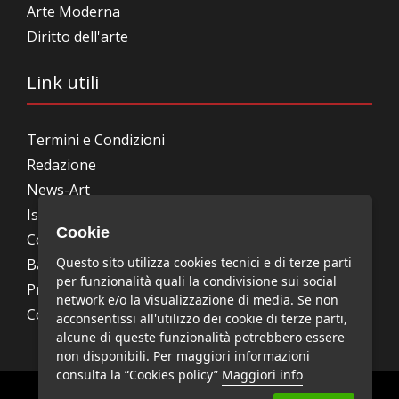
Arte Moderna
Diritto dell'arte
Link utili
Termini e Condizioni
Redazione
News-Art
Iscrizione alla newsletter
Cookie
Collabora con noi
Questo sito utilizza cookies tecnici e di terze parti
Bandi, concorsi, premi
per funzionalità quali la condivisione sui social
Privacy Policy
network e/o la visualizzazione di media. Se non
Cookie Policy
acconsentissi all'utilizzo dei cookie di terze parti,
alcune di queste funzionalità potrebbero essere
non disponibili. Per maggiori informazioni
consulta la “Cookies policy”
Maggiori info