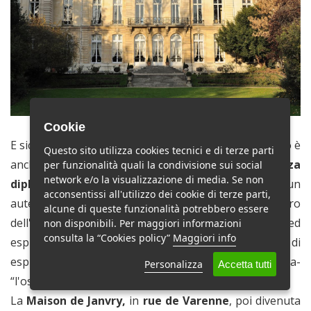
Cookie
E sicuramente non minore per importanza e prestigio è
Questo sito utilizza cookies tecnici e di terze parti
anche la sede della nostra
rappresentanza
per funzionalità quali la condivisione sui social
network e/o la visualizzazione di media. Se non
diplomatica a Parigi
(
fig 14),
presentata come un
acconsentissi all'utilizzo dei cookie di terze parti,
autentico “teatro delle Arti”, vero capolavoro
alcune di queste funzionalità potrebbero essere
dell'architettura transalpina “felice connubio di stili ed
non disponibili. Per maggiori informazioni
consulta la “Cookies policy”
Maggiori info
espressioni artistiche di epoche diverse”, in grado di
esprimere al meglio -come sottolinea la studiosa-
Personalizza
Accetta tutti
“l'osmosi tra le due culture, francese ed italiana”.
La
Maison de Janvry,
in
rue de Varenne
, poi divenuta