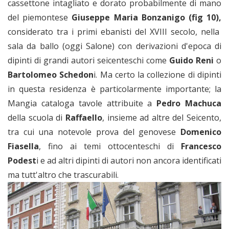
cassettone intagliato e dorato probabilmente di mano
del piemontese
Giuseppe Maria Bonzanigo
(fig 10),
considerato tra i primi ebanisti del XVIII secolo, nella
sala da ballo (oggi Salone) con derivazioni d'epoca di
dipinti di grandi autori seicenteschi come
Guido Reni
o
Bartolomeo Schedon
i. Ma certo la collezione di dipinti
in questa residenza è particolarmente importante; la
Mangia cataloga tavole attribuite a
Pedro Machuca
della scuola di
Raffaello
, insieme ad altre del Seicento,
tra cui una notevole prova del genovese
Domenico
Fiasella
, fino ai temi ottocenteschi di
Francesco
Podest
i e ad altri dipinti di autori non ancora identificati
ma tutt'altro che trascurabili.