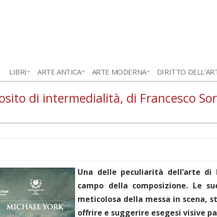
LIBRI
ARTE ANTICA
ARTE MODERNA
DIRITTO DELL'AR
osito di intermedialità, di Francesco So
Una delle peculiarità dell’arte di
campo della composizione. Le s
meticolosa della messa in scena, st
offrire e suggerire esegesi visive par