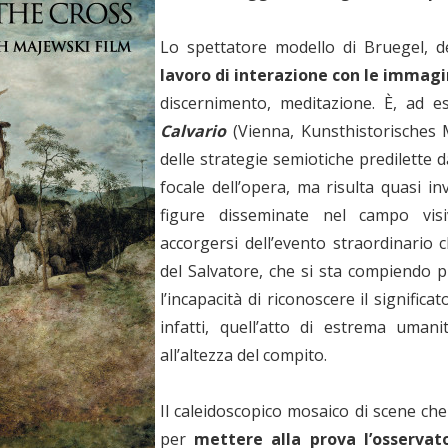
Lo spettatore modello di Bruegel, 
lavoro di interazione con le immagi
discernimento, meditazione. È, ad e
Calvario
(Vienna, Kunsthistorisches 
delle strategie semiotiche predilette d
focale dell’opera, ma risulta quasi inv
figure disseminate nel campo vis
accorgersi dell’evento straordinario ch
del Salvatore, che si sta compiendo p
l’incapacità di riconoscere il significa
infatti, quell’atto di estrema uman
all’altezza del compito.
Il caleidoscopico mosaico di scene che
per
mettere alla prova l’osservat