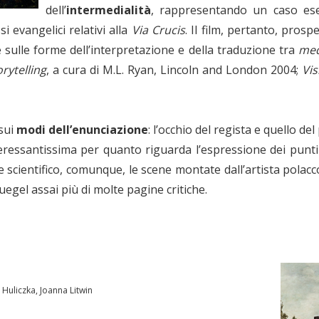
dell’
intermedialità
, rappresentando un caso es
i evangelici relativi alla
Via Crucis
. Il film, pertanto, prosp
e sulle forme dell’interpretazione e della traduzione tra
me
rytelling
, a cura di M.L. Ryan, Lincoln and London 2004;
Vis
 sui
modi dell’enunciazione
: l’occhio del regista e quello de
eressantissima per quanto riguarda l’espressione dei punti d
se scientifico, comunque, le scene montate dall’artista pola
ruegel assai più di molte pagine critiche.
 Huliczka, Joanna Litwin