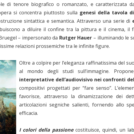
ole di tenore biografico o romanzato, e caratterizzata 
’opera si concentra piuttosto sulla
genesi della tavola d
struzione sintattica e semantica. Attraverso una serie di
buiscono a diluire il confine tra la pittura e il cinema, il 
a Bruegel – impersonato da
Rutger Hauer
– illuminando le sc
tissime relazioni prossemiche tra le infinite figure.
Oltre a colpire per l’eleganza raffinatissima del suo
al mondo degli studi sull’immagine. Propon
interpretative dell’audiovisivo nei confronti de
compositivi progettati per “fare senso”. L’elemen
favorisce, attraverso la dinamizzazione dei de
articolazioni segniche salienti, fornendo allo 
efficacia.
I colori della passione
costituisce, quindi, un lab