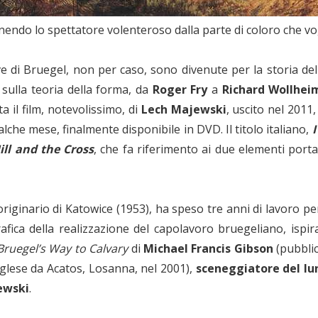
nendo lo spettatore volenteroso dalla parte di coloro che vog
ve di Bruegel, non per caso, sono divenute per la storia de
e sulla teoria della forma, da
Roger Fry
a
Richard Wollhei
 il film, notevolissimo, di
Lech Majewski
, uscito nel 2011
lche mese, finalmente disponibile in DVD. Il titolo italiano,
I
ill and the Cross
, che fa riferimento ai due elementi porta
 originario di Katowice (1953), ha speso tre anni di lavoro p
fica della realizzazione del capolavoro bruegeliano, ispir
 Bruegel’s Way to Calvary
di
Michael Francis Gibson
(pubblic
nglese da Acatos, Losanna, nel 2001),
sceneggiatore del l
ewski
.