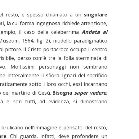
del resto, è spesso chiamato a un
singolare
ni
, la cui forma ingegnosa richiede attenzione,
sempio, il caso della celeberrima
Andata al
Museum, 1564, fig. 2), modello paradigmatico
al pittore. Il Cristo portacroce occupa il centro
isibile, perso com’è tra la folla sterminata di
ivo. Moltissimi personaggi non sembrano
e letteralmente li sfiora. Ignari del sacrificio
raticamente sotto i loro occhi, essi incarnano
to del martirio di Gesù.
Bisogna
saper vedere
,
ità e non tutti, ad evidenza, si dimostrano
 brulicano nell’immagine è pensato, del resto,
ore
. Chi guarda, infatti, deve profondere un