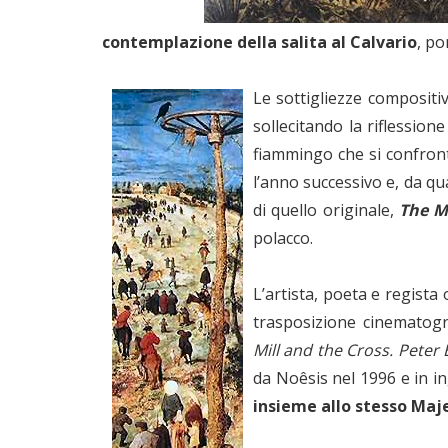
contemplazione della salita al Calvario
, po
Le sottigliezze compositi
sollecitando la riflession
fiammingo che si confronta
l’anno successivo e, da qua
di quello originale,
The M
polacco.
L’artista, poeta e regista
trasposizione cinematogra
Mill and the Cross. Peter
da Noêsis nel 1996 e in i
insieme allo stesso Maj