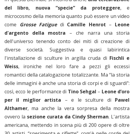
del libro, nuova “specie” da proteggere
, e
microcosmo della memoria quanto può essere un video
come
Grosse Fatigue
di
Camille Henrot
–
Leone
d'argento della mostra
– che narra una storia
dell'universo tenendo conto dei miti di creazione di
diverse società. Suggestiva e quasi labirintica
l'installazione di sculture in argilla cruda di
Fischli e
Weiss
, ironiche nel loro fare a pezzi gli eccessi
romantici della catalogazione totalizzante. Ma “la storia
delle immagini è anche una storia di corpi e di sguardi”:
così, ecco le performance di
Tino Sehgal
–
Leone d’oro
per il miglior artista
– e le sculture di
Pawel
Althamer
, ma anche la vera sorpresa della mostra
ovvero la
sezione curata da Cindy Sherman
. L'artista
americana, mettendo in scena più di 200 opere di oltre
30 artisti, “sperimenta e riflette”, com'è nelle corde del