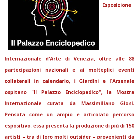
Esposizione
Internazionale d'Arte di Venezia, oltre alle 88
partecipazioni nazionali e ai molteplici eventi
collaterali in calendario, i Giardini e l'Arsenale
ospitano "Il Palazzo Enciclopedico", la Mostra
Internazionale curata da Massimiliano Gioni.
Pensata come un ampio e articolato percorso
espositivo, essa presenta la produzione di più di 150
artisti – tra di loro molti outsider – provenienti da