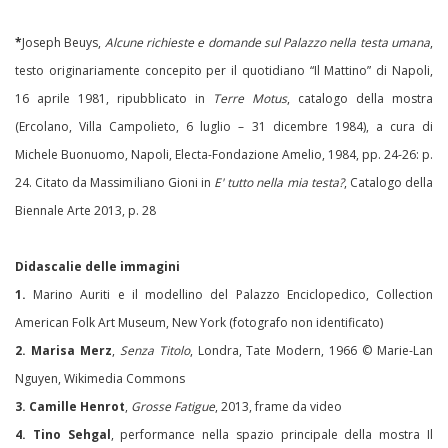
*
Joseph Beuys,
Alcune richieste e domande sul Palazzo nella testa umana
,
testo originariamente concepito per il quotidiano “Il Mattino” di Napoli,
16 aprile 1981, ripubblicato in
Terre Motus
, catalogo della mostra
(Ercolano, Villa Campolieto, 6 luglio – 31 dicembre 1984), a cura di
Michele Buonuomo, Napoli, Electa-Fondazione Amelio, 1984, pp. 24-26: p.
24. Citato da Massimiliano Gioni in
E' tutto nella mia testa?
, Catalogo della
Biennale Arte 2013, p. 28
Didascalie delle immagini
1.
Marino Auriti e il modellino del Palazzo Enciclopedico, Collection
American Folk Art Museum, New York (
fotografo non identificato)
2. Marisa Merz
,
Senza Titolo
, Londra, Tate Modern, 1966 © Marie-Lan
Nguyen, Wikimedia Commons
3.
Camille Henrot
,
Grosse Fatigue
, 2013, frame da video
4.
Tino Sehgal
, performance nella spazio principale della mostra Il