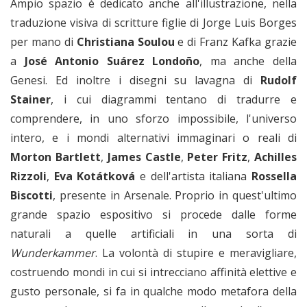
Ampio spazio è dedicato anche all'illustrazione, nella
traduzione visiva di scritture figlie di Jorge Luis Borges
per mano di
Christiana Soulou
e di Franz Kafka grazie
a
José Antonio Suárez Londoño
, ma anche della
Genesi. Ed inoltre i disegni su lavagna di
Rudolf
Stainer
, i cui diagrammi tentano di tradurre e
comprendere, in uno sforzo impossibile, l'universo
intero, e i mondi alternativi immaginari o reali di
Morton Bartlett
,
James Castle
,
Peter Fritz
,
Achilles
Rizzoli
,
Eva Kotátková
e dell'artista italiana
Rossella
Biscotti
, presente in Arsenale. Proprio in quest'ultimo
grande spazio espositivo si procede dalle forme
naturali a quelle artificiali in una sorta di
Wunderkammer
. La volontà di stupire e meravigliare,
costruendo mondi in cui si intrecciano affinità elettive e
gusto personale, si fa in qualche modo metafora della