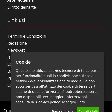
Arte Moderna
Diritto dell'arte
Link utili
Termini e Condizioni
Redazione
News-Art
Iscrizione alla newsletter
Cookie
Collabora con noi
Questo sito utilizza cookies tecnici e di terze parti
Bandi, concorsi, premi
per funzionalità quali la condivisione sui social
Privacy Policy
network e/o la visualizzazione di media. Se non
Cookie Policy
acconsentissi all'utilizzo dei cookie di terze parti,
alcune di queste funzionalità potrebbero essere
non disponibili. Per maggiori informazioni
consulta la “Cookies policy”
Maggiori info
Copyright © News-Art - Tutti i diritti riservati.
Personalizza
Accetta tutti