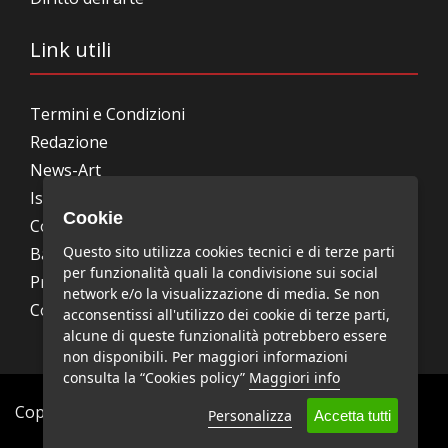
Link utili
Termini e Condizioni
Redazione
News-Art
Iscrizione alla newsletter
Cookie
Collabora con noi
Questo sito utilizza cookies tecnici e di terze parti
Bandi, concorsi, premi
per funzionalità quali la condivisione sui social
Privacy Policy
network e/o la visualizzazione di media. Se non
Cookie Policy
acconsentissi all'utilizzo dei cookie di terze parti,
alcune di queste funzionalità potrebbero essere
non disponibili. Per maggiori informazioni
consulta la “Cookies policy”
Maggiori info
Copyright © News-Art - Tutti i diritti riservati.
Personalizza
Accetta tutti