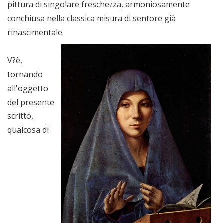
pittura di singolare freschezza, armoniosamente
conchiusa nella classica misura di sentore già
rinascimentale.
V?è,
tornando
all'oggetto
del presente
scritto,
qualcosa di