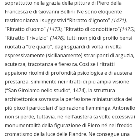
soprattutto nella grazia della pittura di Piero della
Francesca e di Giovanni Bellini. Ne sono eloquente
testimonianza i suggestivi “Ritratto d'ignoto”
(1471),
“Ritratto d'uomo”
(1473)
,
“Ritratto di condottiero”
(1475),
“Ritratto Trivulzio”
(1476)
,
tutti non più di profilo bensì
ruotati a “tre quarti”, dagli sguardi di volta in volta
espressivamente (sicilianamente) straripanti di arguzia,
acutezza, tracotanza e fierezza. Così se i ritratti
appaiono ricolmi di profondità psicologica e di austera
prestanza, similmente nei ritratti di più ampia visione
(“San Girolamo nello studio”, 1474), la struttura
architettonica sovrasta la perfezione miniaturistica dei
più piccoli particolari d'ispirazione fiamminga. Antonello
non si perde, tuttavia, né nell'austera (a volte eccessiva)
monumentalità della figurazione di Piero né nel freddo
cromatismo della luce delle Fiandre. Ne consegue una