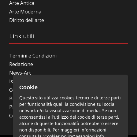
Arte Antica
Arte Moderna
Diritto dell'arte
Link utili
Termini e Condizioni
Redazione
News-Art
Iscrizione alla newsletter
Cookie
Collabora con noi
Questo sito utilizza cookies tecnici e di terze parti
Bandi, concorsi, premi
per funzionalità quali la condivisione sui social
Privacy Policy
network e/o la visualizzazione di media. Se non
Cookie Policy
acconsentissi all'utilizzo dei cookie di terze parti,
alcune di queste funzionalità potrebbero essere
non disponibili. Per maggiori informazioni
consulta la “Cookies policy”
Maggiori info