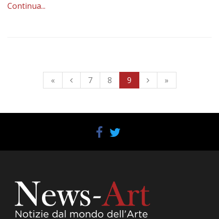
Continua...
«
7
8
9
»