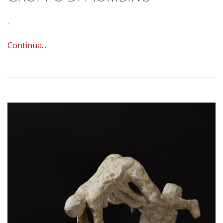
.
Continua...