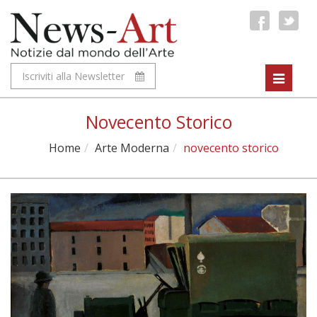
Iscriviti alla Newsletter
Toggle
navigat
Novecento Storico
Home
Arte Moderna
novecento storico