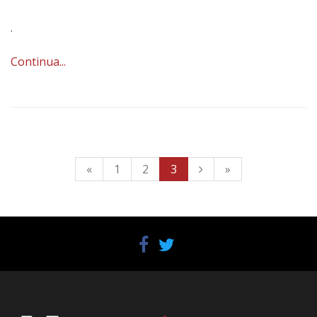
.
Continua...
«
1
2
3
»