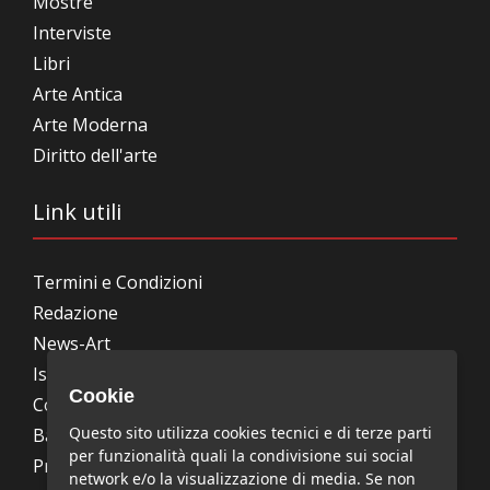
Mostre
Interviste
Libri
Arte Antica
Arte Moderna
Diritto dell'arte
Link utili
Termini e Condizioni
Redazione
News-Art
Iscrizione alla newsletter
Cookie
Collabora con noi
Questo sito utilizza cookies tecnici e di terze parti
Bandi, concorsi, premi
per funzionalità quali la condivisione sui social
Privacy Policy
network e/o la visualizzazione di media. Se non