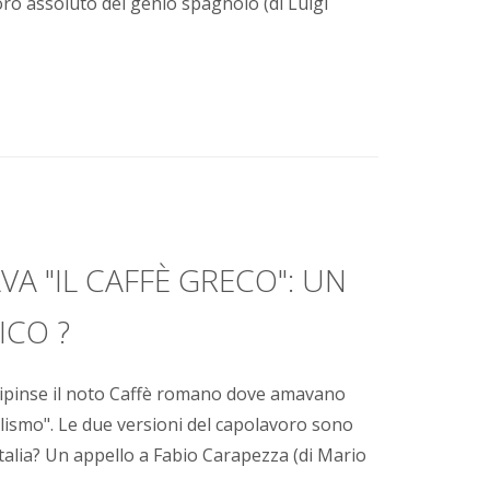
oro assoluto del genio spagnolo (di Luigi
A "IL CAFFÈ GRECO": UN
ICO ?
no dipinse il noto Caffè romano dove amavano
tualismo". Le due versioni del capolavoro sono
Italia? Un appello a Fabio Carapezza (di Mario