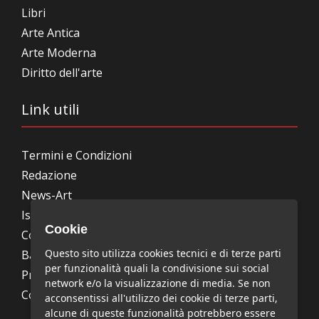
Libri
Arte Antica
Arte Moderna
Diritto dell'arte
Link utili
Termini e Condizioni
Redazione
News-Art
Iscrizione alla newsletter
Cookie
Collabora con noi
Questo sito utilizza cookies tecnici e di terze parti
Bandi, concorsi, premi
per funzionalità quali la condivisione sui social
Privacy Policy
network e/o la visualizzazione di media. Se non
Cookie Policy
acconsentissi all'utilizzo dei cookie di terze parti,
alcune di queste funzionalità potrebbero essere