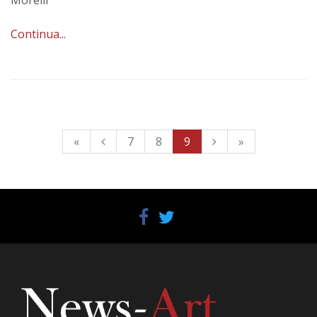
Morelli
Continua...
«
7
8
9
»