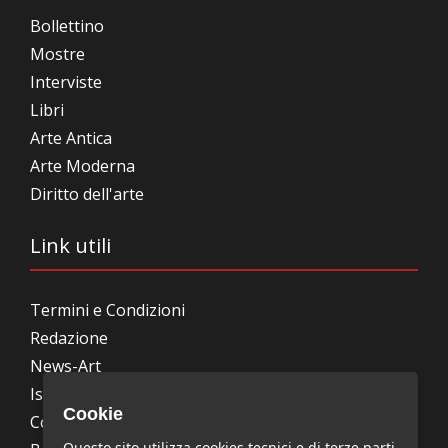
Bollettino
Mostre
Interviste
Libri
Arte Antica
Arte Moderna
Diritto dell'arte
Link utili
Termini e Condizioni
Redazione
News-Art
Iscrizione alla newsletter
Cookie
Collabora con noi
Questo sito utilizza cookies tecnici e di terze parti