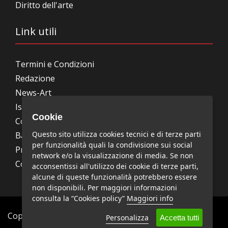
Diritto dell'arte
Link utili
Termini e Condizioni
Redazione
News-Art
Iscrizione alla newsletter
Cookie
Collabora con noi
Questo sito utilizza cookies tecnici e di terze parti
Bandi, concorsi, premi
per funzionalità quali la condivisione sui social
Privacy Policy
network e/o la visualizzazione di media. Se non
Cookie Policy
acconsentissi all'utilizzo dei cookie di terze parti,
alcune di queste funzionalità potrebbero essere
non disponibili. Per maggiori informazioni
consulta la “Cookies policy”
Maggiori info
Copyright © News-Art - Tutti i diritti riservati.
Personalizza
Accetta tutti