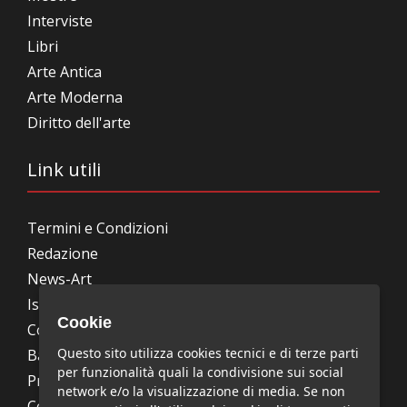
Interviste
Libri
Arte Antica
Arte Moderna
Diritto dell'arte
Link utili
Termini e Condizioni
Redazione
News-Art
Iscrizione alla newsletter
Cookie
Collabora con noi
Questo sito utilizza cookies tecnici e di terze parti
Bandi, concorsi, premi
per funzionalità quali la condivisione sui social
Privacy Policy
network e/o la visualizzazione di media. Se non
Cookie Policy