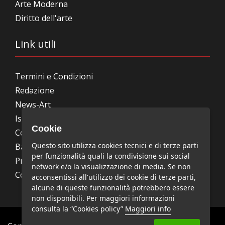
Arte Moderna
Diritto dell'arte
Link utili
Termini e Condizioni
Redazione
News-Art
Iscrizione alla newsletter
Cookie
Collabora con noi
Questo sito utilizza cookies tecnici e di terze parti
Bandi, concorsi, premi
per funzionalità quali la condivisione sui social
Privacy Policy
network e/o la visualizzazione di media. Se non
Cookie Policy
acconsentissi all'utilizzo dei cookie di terze parti,
alcune di queste funzionalità potrebbero essere
non disponibili. Per maggiori informazioni
consulta la “Cookies policy”
Maggiori info