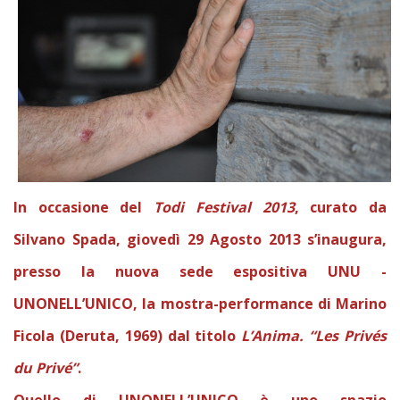
In occasione del
Todi Festival 2013
, curato da
Silvano Spada, giovedì 29 Agosto 2013 s’inaugura,
presso la nuova sede espositiva UNU -
UNONELL’UNICO, la mostra-performance di Marino
Ficola (Deruta, 1969) dal titolo
L’Anima. “Les Privés
du Privé”
.
Quello di UNONELL’UNICO è uno spazio