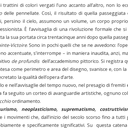
 trattini di colori vergati l’uno accanto all’altro, non lo e
o
delle pennellate. Così, il risultato di quella passeggiata
ri, persino il cielo, assumono un volume, un corpo proprio:
essionista. È l’avvisaglia di una rivoluzione formale che si
tutta la sua portata circa trentacinque anni dopo quella passe
nte-Victoire
. Sono in pochi quelli che se ne avvedono: l’op
eno accentuate, s’interrompe – in maniera inaudita, anzi, ma
nitivo
de profundis
dell’accademismo pittorico. Si registra 
ntesa come perimetro e area del disegno, svanisce e, con la
cretato la qualità dell’opera d’arte.
olo e nell’avvisaglie del tempo nuovo, nel presagio di fremiti
a fa seguito un corteo di avanguardie artistiche, ognuno col 
cchio
ordinamento.
urismo, neoplasticismo, suprematismo, costruttivis
 i movimenti che, dall’inizio del secolo scorso fino a tutt
dubbiamente e specificamente significativi. Su questa caten