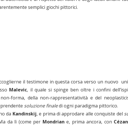
rentemente semplici giochi pittorici.
coglierne il testimone in questa corsa verso un nuovo uni
usso
Malevic
, il quale si spinge ben oltre i confini dell’i
non-forma, della non-rappresentatività e del neoplastic
orprendente
soluzione finale
di ogni paradigma pittorico.
ano da
Kandinskij
, e prima di approdare alle conquiste del
s
. Ma da lì (come per
Mondrian
e, prima ancora, con
Céza