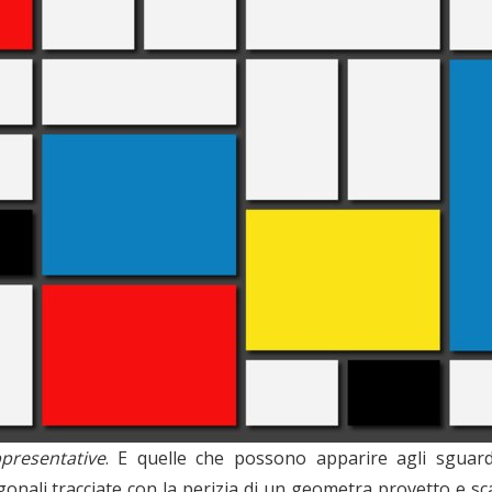
presentative
. E quelle che possono apparire agli sguard
gonali tracciate con la perizia di un geometra provetto e scan