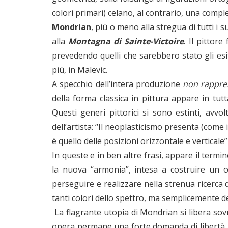
colori primari) celano, al contrario, una compl
Mondrian
, più o meno alla stregua di tutti i 
alla
Montagna di Sainte-Victoire
. Il pittor
prevedendo quelli che sarebbero stato gli esit
più, in Malevic.
A specchio dell’intera produzione
non rappre
della forma classica in pittura appare in tut
Questi generi pittorici si sono estinti, avvo
dell’artista: “Il neoplasticismo presenta (come 
è quello delle posizioni orizzontale e verticale
In queste e in ben altre frasi, appare il ter
la nuova “armonia”, intesa a costruire un o
perseguire e realizzare nella strenua ricerca 
tanti colori dello spettro, ma semplicemente d
La flagrante utopia di Mondrian si libera sov
opera permane una forte domanda di libertà, di 