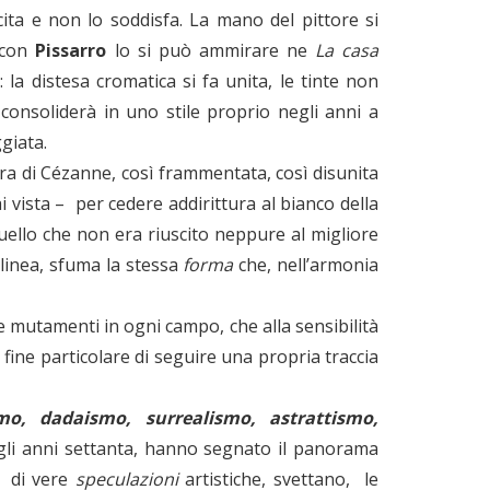
ccita e non lo soddisfa. La mano del pittore si
 con
Pissarro
lo si può ammirare ne
La casa
 la distesa cromatica si fa unita, le tinte non
 consoliderà in uno stile proprio negli anni a
ggiata.
era di Cézanne, così frammentata, così disunita
i vista – per cedere addirittura al bianco della
quello che non era riuscito neppure al migliore
 linea, sfuma la stessa
forma
che, nell’armonia
 e mutamenti in ogni campo, che alla sensibilità
fine particolare di seguire una propria traccia
mo, dadaismo, surrealismo, astrattismo,
i gli anni settanta, hanno segnato il panorama
a di vere
speculazioni
artistiche, svettano, le