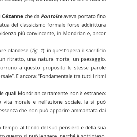
i
Cézanne
che da
Pontoise
aveva portato fino
statua del classicismo formale forse addirittura
’evidenza più convincente, in Mondrian e, ancor
tore olandese (
fig. 1
): in quest’opera il sacrificio
 un ritratto, una natura morta, un paesaggio.
Soccorrono a questo proposito le stesse parole
rsale”. E ancora: “Fondamentale tra tutti i ritmi
alle quali Mondrian certamente non è estraneo:
vita morale e nell’azione sociale, la si può
: un’essenza che non può apparire ammantata dai
o tempo: al fondo del suo pensiero e della sua
utto questo si può leggere, perché è sottinteso,