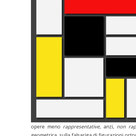
opere meno
rappresentative
, anzi,
non rap
geometrica, sulla falsariga di figurazioni orto