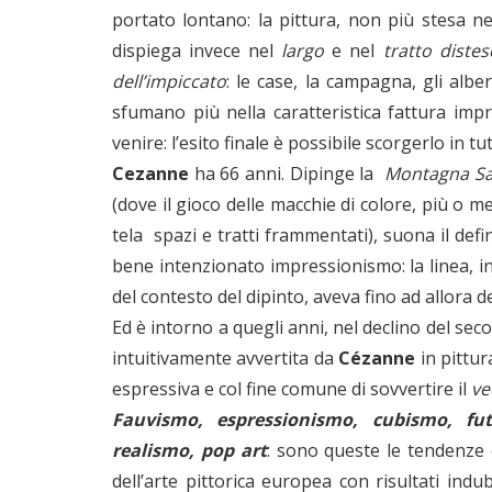
portato lontano: la pittura, non più stesa nei
dispiega invece nel
largo
e nel
tratto distes
dell’impiccato
: le case, la campagna, gli albe
sfumano più nella caratteristica fattura impr
venire: l’esito finale è possibile scorgerlo in 
Cezanne
ha 66 anni. Dipinge la
Montagna Sai
(dove il gioco delle macchie di colore, più o m
tela spazi e tratti frammentati), suona il defi
bene intenzionato impressionismo: la linea, i
del contesto del dipinto, aveva fino ad allora de
Ed è intorno a quegli anni, nel declino del sec
intuitivamente avvertita da
Cézanne
in pittur
espressiva e col fine comune di sovvertire il
ve
Fauvismo, espressionismo, cubismo, fut
realismo, pop art
: sono queste le tendenze e
dell’arte pittorica europea con risultati in