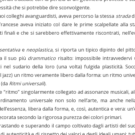
essità che si potrebbe dire sconvolgente.
suoi colleghi avanguardisti, aveva percorso la stessa
strada
d
e francese aveva iniziato col dare le prime scalpellate alla 
i finali e che si sarebbero effettivamente riscontrati, nell
sentativa
e
neoplastica
, si riporta un tipico dipinto del pit
ta il suo più
drammatico
risalto: impossibile intravvedervi
lti nel sudario della loro (una volta) fulgida plasticità. 
il jazz) un ritmo veramente libero dalla forma: un ritmo unive
” (da
Ritmi universali
).
mine “ritmo” singolarmente collegato ad assonanze musicali, 
rdinamento universale non solo nell’arte, ma anche nella 
dell’essenza, libera dalla forma, e, così, autentica e vera
ecorata secondo la rigorosa purezza dei colori primari.
rastando e superando il campo coltivato dagli artisti del su
autenticità e di rispetto dei valori e degli ideali umani: t