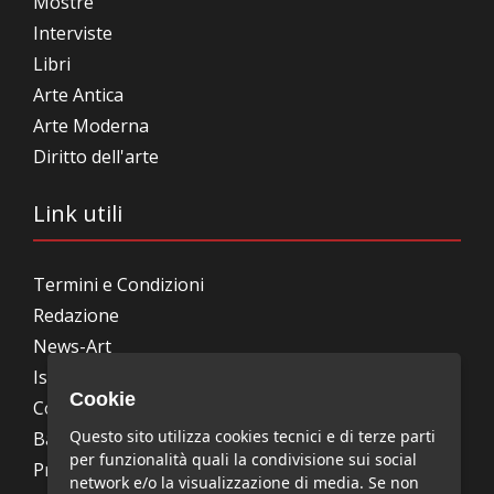
Mostre
Interviste
Libri
Arte Antica
Arte Moderna
Diritto dell'arte
Link utili
Termini e Condizioni
Redazione
News-Art
Iscrizione alla newsletter
Cookie
Collabora con noi
Questo sito utilizza cookies tecnici e di terze parti
Bandi, concorsi, premi
per funzionalità quali la condivisione sui social
Privacy Policy
network e/o la visualizzazione di media. Se non