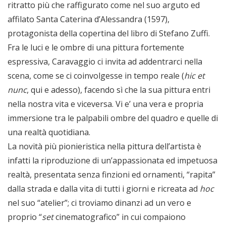
ritratto più che raffigurato come nel suo arguto ed
affilato Santa Caterina d’Alessandra (1597),
protagonista della copertina del libro di Stefano Zuffi.
Fra le luci e le ombre di una pittura fortemente
espressiva, Caravaggio ci invita ad addentrarci nella
scena, come se ci coinvolgesse in tempo reale (
hic et
nunc
, qui e adesso), facendo sì che la sua pittura entri
nella nostra vita e viceversa. Vi e’ una vera e propria
immersione tra le palpabili ombre del quadro e quelle di
una realtà quotidiana.
La novità più pionieristica nella pittura dell’artista è
infatti la riproduzione di un’appassionata ed impetuosa
realtà, presentata senza finzioni ed ornamenti, “rapita”
dalla strada e dalla vita di tutti i giorni e ricreata ad
hoc
nel suo “atelier”; ci troviamo dinanzi ad un vero e
proprio “
set
cinematografico” in cui compaiono