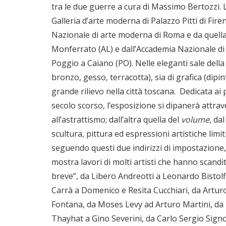
tra le due guerre a cura di Massimo Bertozzi. Le
Galleria d’arte moderna di Palazzo Pitti di Fir
Nazionale di arte moderna di Roma e da quella 
Monferrato (AL) e dall’Accademia Nazionale di S
Poggio a Caiano (PO). Nelle eleganti sale dell
bronzo, gesso, terracotta), sia di grafica (dipin
grande rilievo nella città toscana. Dedicata ai
secolo scorso, l’esposizione si dipanerà attrave
all’astrattismo; dall’altra quella del
volume
, da
scultura, pittura ed espressioni artistiche limit
seguendo questi due indirizzi di impostazione
mostra lavori di molti artisti che hanno scandit
breve”, da Libero Andreotti a Leonardo Bistolfi
Carrà a Domenico e Resita Cucchiari, da Artur
Fontana, da Moses Levy ad Arturo Martini, da
Thayhat a Gino Severini, da Carlo Sergio Sign