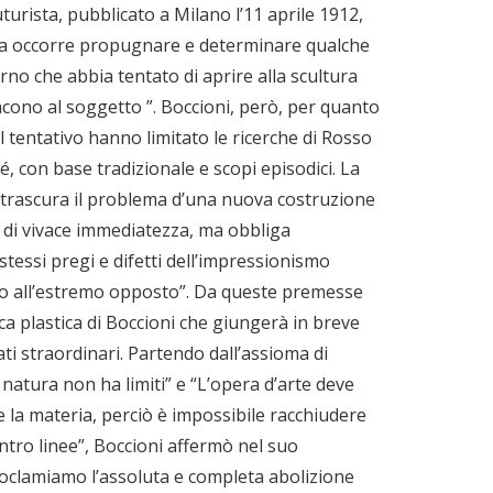
uturista, pubblicato a Milano l’11 aprile 1912,
, ma occorre propugnare e determinare qualche
no che abbia tentato di aprire alla scultura
ncono al soggetto ”. Boccioni, però, per quanto
 tentativo hanno limitato le ricerche di Rosso
, con base tradizionale e scopi episodici. La
 trascura il problema d’una nuova costruzione
so di vivace immediatezza, ma obbliga
 stessi pregi e difetti dell’impressionismo
ino all’estremo opposto”.
Da queste premesse
rca plastica di Boccioni che giungerà in breve
ati straordinari. Partendo dall’assioma di
 natura non ha limiti” e “L’opera d’arte deve
e la materia, perciò è impossibile racchiudere
ntro linee”, Boccioni affermò nel suo
oclamiamo l’assoluta e completa abolizione