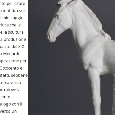
nto per citare
cientifica sul
l mio saggio
itica che le
ella scultura
lla produzione
quarto del XIX
 da Medardo
spirazione per
l’Ottocento e
infatti, sebbene
icerca verso
ra, dove la
biente
alogo con il
raverso un