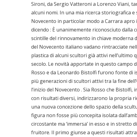
Sironi, da Sergio Vatteroni a Lorenzo Viani, ta
alcuni nomi. In una mia ricerca storiografica e s
Novecento in particolar modo a Carrara apro i
dicendo : È unanimemente riconosciuto dalla cr
scintille del rinnovamento in chiave moderna d
del Novecento italiano vadano rintracciate ne
plastica di alcuni scultori già attivi nell’ultimo 
secolo. Le novità apportate in questo campo
Rosso e da Leonardo Bistolfi furono fonte di i
più generazioni di scultori attivi tra la fine del
l’inizio del Novecento . Sia Rosso che Bistolfi, 
con risultati diversi, indirizzarono la propria r
una nuova concezione dello spazio della scultu
figura non fosse più concepita isolata dall’am
circostante ma ‘immersa’ in esso e in stretto di
fruitore. Il primo giunse a questi risultati att