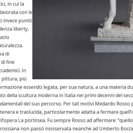
i, in cui la
 lavorata con le
do invece puntò
denza liberty,
pazio
turalezza.
ea di
di fine
ccademici. In
 pittura, più
sformazione essendo legata, per sua natura, a una materia d
 della scultura moderna in Italia nei primi decenni del sec
ondamentali del suo percorso. Per tali motivi Medardo Rosso p
, tenera e traslucida, particolarmente adatta a fermare que
ll’opera La portinaia. Fu sempre Rosso ad affermare: “quello
ca rossiana non passò inosservata neanche ad Umberto Boccio