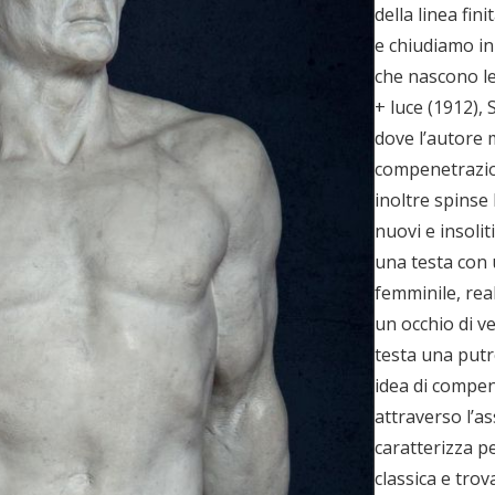
della linea fin
e chiudiamo in 
che nascono l
+ luce (1912), 
dove l’autore m
compenetrazion
inoltre spinse 
nuovi e insolit
una testa con 
femminile, real
un occhio di ve
testa una putr
idea di compen
attraverso l’a
caratterizza p
classica e trov