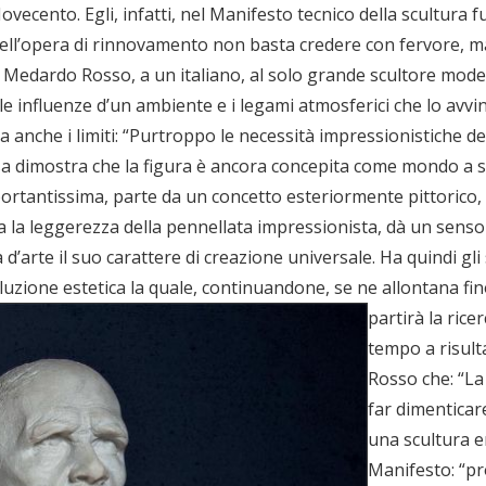
ovecento. Egli, infatti, nel Manifesto tecnico della scultura f
ché nell’opera di rinnovamento non basta credere con fervore
 Medardo Rosso, a un italiano, al solo grande scultore moder
le influenze d’un ambiente e i legami atmosferici che lo avvi
anche i limiti: “Purtroppo le necessità impressionistiche del
osa dimostra che la figura è ancora concepita come mondo a sé
rtantissima, parte da un concetto esteriormente pittorico,
mita la leggerezza della pennellata impressionista, dà un sen
 d’arte il suo carattere di creazione universale. Ha quindi gli
ivoluzione estetica la quale, continuandone, se ne allontana f
partirà la rice
tempo a risult
Rosso che: “La
far dimenticar
una scultura e
Manifesto: “pr