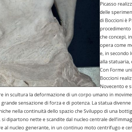
Picasso realizz
delle sperimen
di Boccioni è P
procedimento t
che concepì, i
opera come mod
e, in secondo l
alla statuaria, 
Con Forme unic
Boccioni reali
Novecento e si
ere in scultura la deformazione di un corpo umano in movimen
na grande sensazione di forza e di potenza. La statua divenne
iche nella continuità dello spazio che Sviluppo di una bottigl
 si dipartono nette e scandite dal nucleo centrale dell’imm
are al nucleo generante, in un continuo moto centrifugo e cen