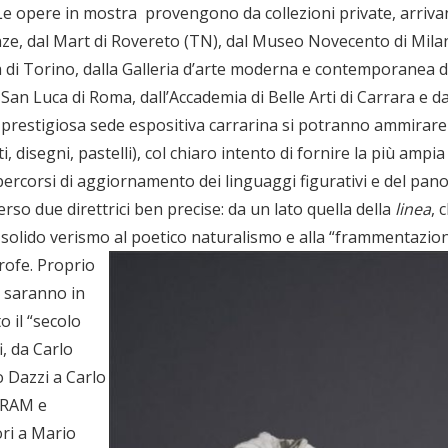
 opere in mostra provengono da collezioni private, arrivano tr
enze, dal Mart di Rovereto (TN), dal Museo Novecento di Milano
di Torino, dalla Galleria d’arte moderna e contemporanea di
an Luca di Roma, dall’Accademia di Belle Arti di Carrara e da
a prestigiosa sede espositiva carrarina si potranno ammirare
ti, disegni, pastelli), col chiaro intento di fornire la più ampi
 percorsi di aggiornamento dei linguaggi figurativi e del pan
rso due direttrici ben precise: da un lato quella della
linea
, 
l solido verismo al poetico naturalismo e alla “frammentazione
rofe.
Proprio
, saranno in
o il “secolo
, da Carlo
o Dazzi a Carlo
 RAM e
ori a Mario