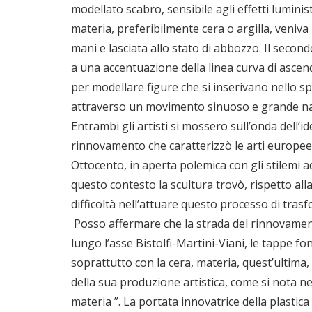
modellato scabro, sensibile agli effetti luministic
materia, preferibilmente cera o argilla, veniva
mani e lasciata allo stato di abbozzo. Il secon
a una accentuazione della linea curva di ascen
per modellare figure che si inserivano nello s
attraverso un movimento sinuoso e grande na
Entrambi gli artisti si mossero sull’onda dell’id
rinnovamento che caratterizzò le arti europee 
Ottocento, in aperta polemica con gli stilemi a
questo contesto la scultura trovò, rispetto alla
difficoltà nell’attuare questo processo di tra
Posso affermare che la strada del rinnovamento
lungo l’asse Bistolfi-Martini-Viani, le tappe f
soprattutto con la cera, materia, quest’ultima
della sua produzione artistica, come si nota ne
materia ”. La portata innovatrice della plasti