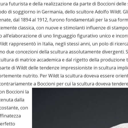
ura futurista e della realizzazione da parte di Boccioni dell
odo di soggiorno in Germania, dello scultore Adolfo Wildt. Gli 
ate, dal 1894 al 1912, furono fondamentali per la sua formaz
fortemente classica, con nuove e stimolanti influenze di stamp
all’elaborazione di uno linguaggio figurativo unico e inconfon
dt rappresentò in Italia, negli stessi anni, un polo di ricerca
ono due concezioni della scultura assolutamente divergenti.
cultura di matrice accademica e dal rigetto della produzione 
 da parte di Wildt delle tendenze impressioniste in scultura im
fortemente nutrito. Per Wildt la scultura doveva essere orien
contrariamente a Boccioni per cui la scultura doveva tender
on Boccioni la
tenuta dalla
rcostante, con
affinatezza
perfetto