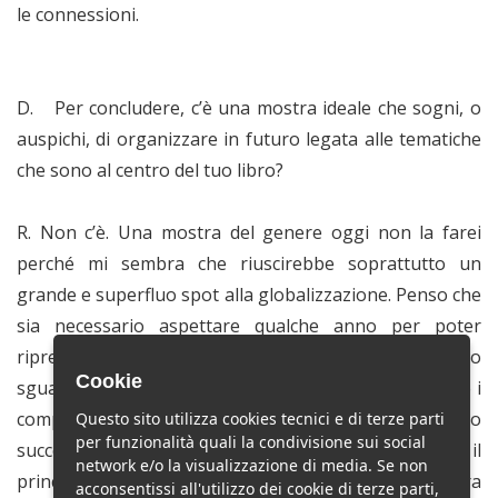
le connessioni.
D.
Per concludere, c’è una mostra ideale che sogni, o
auspichi, di organizzare in futuro legata alle tematiche
che sono al centro del tuo libro?
R. Non c’è. Una mostra del genere oggi non la farei
perché mi sembra che riuscirebbe soprattutto un
grande e superfluo spot alla globalizzazione. Penso che
sia necessario aspettare qualche anno per poter
riprendere in mano tutto il tema con un più adeguato
Cookie
sguardo retrospettivo che permetta di leggere meglio i
complessi passaggi critici e culturali che si sono
Questo sito utilizza cookies tecnici e di terze parti
per funzionalità quali la condivisione sui social
succeduti fra gli anni Novanta del Novecento e il
network e/o la visualizzazione di media. Se non
principio del nuovo millennio. Oggi una mostra
acconsentissi all'utilizzo dei cookie di terze parti,