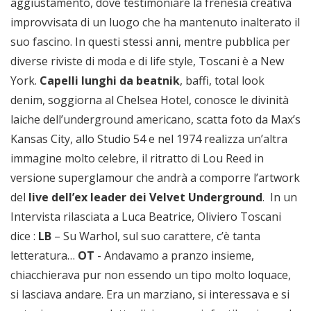
aggiustamento, dove testimoniare la frenesia creativa
improvvisata di un luogo che ha mantenuto inalterato il
suo fascino. In questi stessi anni, mentre pubblica per
diverse riviste di moda e di life style, Toscani è a New
York.
Capelli lunghi da beatnik
, baffi, total look
denim, soggiorna al Chelsea Hotel, conosce le divinità
laiche dell’underground americano, scatta foto da Max’s
Kansas City, allo Studio 54 e nel 1974 realizza un’altra
immagine molto celebre, il ritratto di Lou Reed in
versione superglamour che andrà a comporre l’artwork
del
live dell’ex leader dei Velvet Underground
. In un
Intervista rilasciata a Luca Beatrice, Oliviero Toscani
dice :
LB
– Su Warhol, sul suo carattere, c’è tanta
letteratura…
OT
- Andavamo a pranzo insieme,
chiacchierava pur non essendo un tipo molto loquace,
si lasciava andare. Era un marziano, si interessava e si