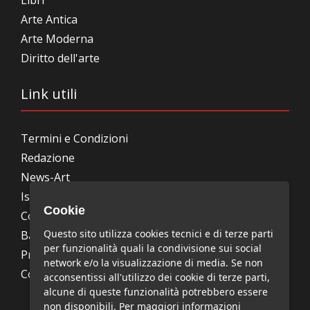
Libri
Arte Antica
Arte Moderna
Diritto dell'arte
Link utili
Termini e Condizioni
Redazione
News-Art
Iscrizione alla newsletter
Cookie
Collabora con noi
Questo sito utilizza cookies tecnici e di terze parti
Bandi, concorsi, premi
per funzionalità quali la condivisione sui social
Privacy Policy
network e/o la visualizzazione di media. Se non
Cookie Policy
acconsentissi all'utilizzo dei cookie di terze parti,
alcune di queste funzionalità potrebbero essere
non disponibili. Per maggiori informazioni