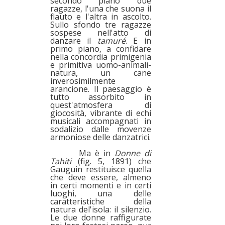
secondo piano due
ragazze, l'una che suona il
flauto e l'altra in ascolto.
Sullo sfondo tre ragazze
sospese nell'atto di
danzare il
tamuré
. E in
primo piano, a confidare
nella concordia primigenia
e primitiva uomo-animali-
natura, un cane
inverosimilmente
arancione. Il paesaggio è
tutto assorbito in
quest'atmosfera di
giocosità, vibrante di echi
musicali accompagnati in
sodalizio dalle movenze
armoniose delle danzatrici.
Ma è in
Donne di
Tahiti
(fig. 5, 1891) che
Gauguin restituisce quella
che deve essere, almeno
in certi momenti e in certi
luoghi, una delle
caratteristiche della
natura del'isola: il silenzio.
Le due donne raffigurate