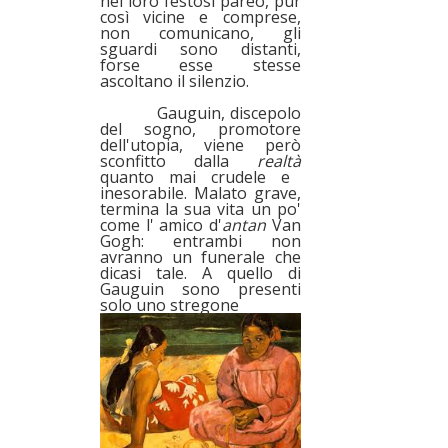
nei loro festosi pareo, pur
così vicine e comprese,
non comunicano, gli
sguardi sono distanti,
forse esse stesse
ascoltano il silenzio.
Gauguin, discepolo
del sogno, promotore
dell'utopia, viene però
sconfitto dalla
realtà
quanto mai crudele e
inesorabile. Malato grave,
termina la sua vita un po'
come l' amico d'
antan
Van
Gogh: entrambi non
avranno un funerale che
dicasi tale. A quello di
Gauguin sono presenti
solo uno stregone