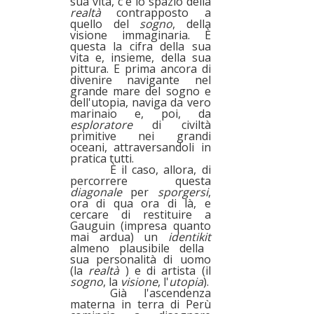
sua vita, c'è lo spazio della
realtà
contrapposto a
quello del
sogno
, della
visione immaginaria. È
questa la cifra della sua
vita e, insieme, della sua
pittura. E prima ancora di
divenire navigante nel
grande mare del sogno e
dell'utopia, naviga da vero
marinaio e, poi, da
esploratore
di civiltà
primitive nei grandi
oceani, attraversandoli in
pratica tutti.
È il caso, allora, di
percorrere questa
diagonale
per
sporgersi
,
ora di qua ora di là, e
cercare di restituire a
Gauguin (impresa quanto
mai ardua) un
identikit
almeno plausibile della
sua personalità di uomo
(la
realtà
) e di artista (il
sogno
, la
visione
, l'
utopia
).
Già l'ascendenza
materna in terra di Perù