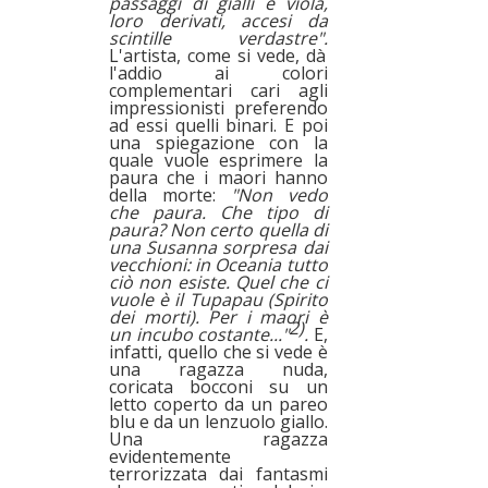
passaggi di gialli e viola,
loro derivati, accesi da
scintille verdastre".
L'artista, come si vede, dà
l'addio ai colori
complementari cari agli
impressionisti preferendo
ad essi quelli binari. E poi
una spiegazione con la
quale vuole esprimere la
paura che i maori hanno
della morte:
"Non vedo
che paura. Che tipo di
paura? Non certo quella di
una Susanna sorpresa dai
vecchioni: in Oceania tutto
ciò non esiste. Quel che ci
vuole è il Tupapau (Spirito
dei morti). Per i maori è
2)
un incubo costante..."
.
E,
infatti, quello che si vede è
una ragazza nuda,
coricata bocconi su un
letto coperto da un pareo
blu e da un lenzuolo giallo.
Una ragazza
evidentemente
terrorizzata dai fantasmi