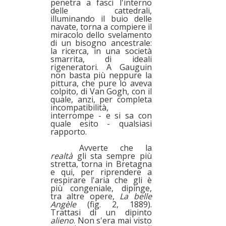
penetra a fasci l'interno
delle cattedrali,
illuminando il buio delle
navate, torna a compiere il
miracolo dello svelamento
di un bisogno ancestrale:
la ricerca, in una società
smarrita, di ideali
rigeneratori. A Gauguin
non basta più neppure la
pittura, che pure lo aveva
colpito, di Van Gogh, con il
quale, anzi, per completa
incompatibilità,
interrompe - e si sa con
quale esito - qualsiasi
rapporto.
Avverte che la
realtà
gli sta sempre più
stretta, torna in Bretagna
e qui, per riprendere a
respirare l'aria che gli è
più congeniale, dipinge,
tra altre opere,
La belle
Angèle
(fig. 2, 1889).
Trattasi di un dipinto
alieno
. Non s'era mai visto