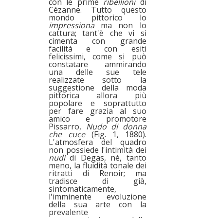
con le prime
ribellioni
di
Cézanne. Tutto questo
mondo pittorico lo
impressiona
ma non lo
cattura; tant'è che vi si
cimenta con grande
facilità e con esiti
felicissimi, come si può
constatare ammirando
una delle sue tele
realizzate sotto la
suggestione della moda
pittorica allora più
popolare e soprattutto
per fare grazia al suo
amico e promotore
Pissarro,
Nudo di donna
che cuce
(Fig. 1,
1880).
L'atmosfera del quadro
non possiede l'intimità dei
nudi
di Degas, né, tanto
meno, la fluidità tonale dei
ritratti di Renoir; ma
tradisce di già,
sintomaticamente,
l'imminente evoluzione
della sua arte con la
prevalente