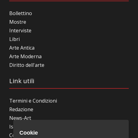
Bollettino
Mostre
Interviste
Libri
Arte Antica
Arte Moderna
Diritto dell'arte
Link utili
Termini e Condizioni
Redazione
News-Art
Iscrizione alla newsletter
Cookie
Collabora con noi