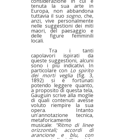
considerazione in cui è
tenuta la sua arte in
Europa, non abbandona
tuttavia il suo
sogno
, che,
anzi, vive personalmente
nelle suggestioni dei miti
maori, del paesaggio e
delle figure femminili
locali.
Tra i tanti
capolavori ispirati da
queste suggestioni, alcuni
sono i più indicativi. In
particolare con
Lo spirito
dei morti veglia
(fig. 3,
1892) si è fortunati
potendo leggere quanto,
a proposito di questa tela,
Gauguin scrive alla moglie
di quali contenuti avesse
voluto riempire la sua
opera. Intanto
un'annotazione tecnica,
metaforicamente
musicale:
"Ritmo di linee
orizzontali; accordi di
arancione e blu, con