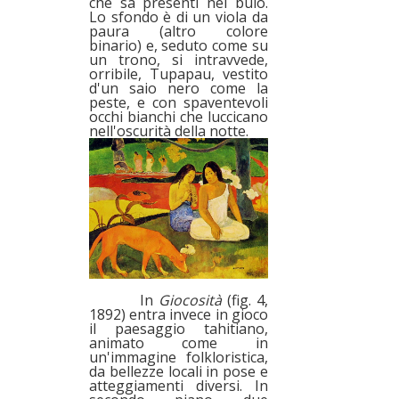
che sa presenti nel buio.
Lo sfondo è di un viola da
paura (altro colore
binario) e, seduto come su
un trono, si intravvede,
orribile, Tupapau, vestito
d'un saio nero come la
peste, e con spaventevoli
occhi bianchi che luccicano
nell'oscurità della notte.
In
Giocosità
(fig. 4,
1892) entra invece in gioco
il paesaggio tahitiano,
animato come in
un'immagine folkloristica,
da bellezze locali in pose e
atteggiamenti diversi. In