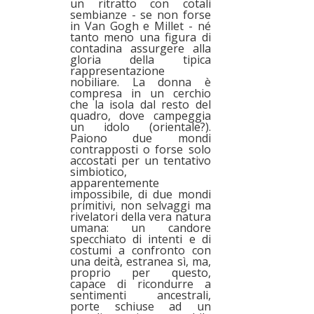
un ritratto con cotali
sembianze - se non forse
in Van Gogh e Millet - né
tanto meno una figura di
contadina assurgere alla
gloria della tipica
rappresentazione
nobiliare. La donna è
compresa in un cerchio
che la isola dal resto del
quadro, dove campeggia
un idolo (orientale?).
Paiono due mondi
contrapposti o forse solo
accostati per un tentativo
simbiotico,
apparentemente
impossibile, di due mondi
primitivi, non selvaggi ma
rivelatori della vera natura
umana: un candore
specchiato di intenti e di
costumi a confronto con
una deità, estranea sì, ma,
proprio per questo,
capace di ricondurre a
sentimenti ancestrali,
porte schiuse ad un