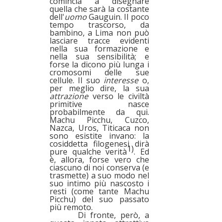
comincia a disegnare
quella che sarà la costante
dell'
uomo
Gauguin. Il poco
tempo trascorso, da
bambino, a Lima non può
lasciare tracce evidenti
nella sua formazione e
nella sua sensibilità; e
forse la dicono più lunga i
cromosomi delle sue
cellule. Il suo
interesse
o,
per meglio dire, la sua
attrazione
verso le civiltà
primitive nasce
probabilmente da qui.
Machu Picchu, Cuzco,
Nazca, Uros, Titicaca non
sono esistite invano: la
cosiddetta filogenesi dirà
1)
pure qualche verità
. Ed
è, allora, forse vero che
ciascuno di noi conserva (e
trasmette) a suo modo nel
suo intimo più nascosto i
resti (come tante Machu
Picchu) del suo passato
più remoto.
Di fronte, però, a