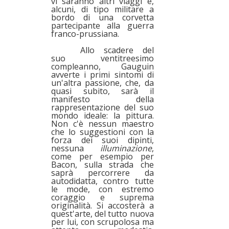
vi saranno altri viaggi e,
alcuni, di tipo militare a
bordo di una corvetta
partecipante alla guerra
franco-prussiana.
Allo scadere del
suo ventitreesimo
compleanno, Gauguin
avverte i primi sintomi di
un'altra passione, che, da
quasi subito, sarà il
manifesto della
rappresentazione del suo
mondo ideale: la pittura.
Non c'è nessun maestro
che lo suggestioni con la
forza dei suoi dipinti,
nessuna
illuminazione
,
come per esempio per
Bacon, sulla strada che
saprà percorrere da
autodidatta, contro tutte
le mode, con estremo
coraggio e suprema
originalità. Si accosterà a
quest'arte, del tutto nuova
per lui, con scrupolosa ma