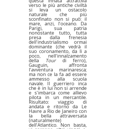
questa innata attrattiva
verso le più antiche civiltà
si leva un ostacolo
naturale che più
sconfinato non si può: il
mare, anzi, l'oceano. Da
Parigi, sua patria
nonostante tutto, tutta
presa dalla frenesia
dell'industrialismo ormai
dominante (che vedrà il
suo coronamento, da lì a
poco, nell'innalzamento
della
Tour
di ferro),
Gauguin, affronta
l'avventura marinaresca;
ma non ce la fa ad essere
ammesso alla scuola
navale. Il guerriero inca
che è in lui non si arrende
e s'imbarca come allievo
pilota in un mercantile.
Risultato: viaggio di
andata e ritorno da Le
Havre a Rio de Janeiro con
la bella attraversata
(naturalmente)
dell'Atlantico. Non basta,