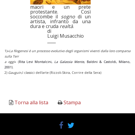
maori e un prete
protestante. Così
soccombe il
sogno
di un
artista, infranto da una
dura e cruda
realtà
.
di
Luigi Musacchio
____
1)«
La filogenesi è un processo evolutivo degli organismi viventi dalla loro comparsa
sulla Terr
a oggi
» (
Rita Levi Montalcini,
La Galassia Mente
, Baldini & Castoldi, Milano,
2001
).
2)
Gauguin
,I classici dell'arte (Rizzoli-Skira, Corrire della Sera)
Torna alla lista
Stampa