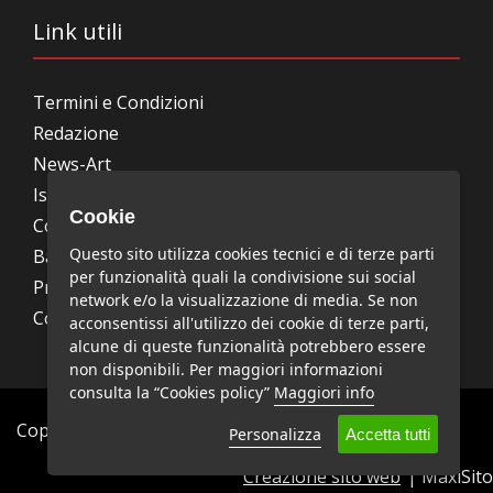
Link utili
Termini e Condizioni
Redazione
News-Art
Iscrizione alla newsletter
Cookie
Collabora con noi
Questo sito utilizza cookies tecnici e di terze parti
Bandi, concorsi, premi
per funzionalità quali la condivisione sui social
Privacy Policy
network e/o la visualizzazione di media. Se non
Cookie Policy
acconsentissi all'utilizzo dei cookie di terze parti,
alcune di queste funzionalità potrebbero essere
non disponibili. Per maggiori informazioni
consulta la “Cookies policy”
Maggiori info
Copyright © News-Art - Tutti i diritti riservati.
Personalizza
Accetta tutti
Creazione sito web
| MaxiSito