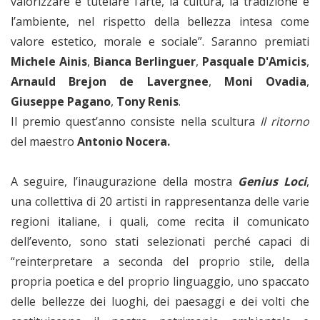
valorizzare e tutelare l’arte, la cultura, la tradizione e
l’ambiente, nel rispetto della bellezza intesa come
valore estetico, morale e sociale”. Saranno premiati
Michele Ainis
,
Bianca Berlinguer
,
Pasquale D'Amicis
,
Arnauld Brejon de Lavergnee
,
Moni Ovadia
,
Giuseppe Pagano
,
Tony Renis
.
Il premio quest’anno consiste nella scultura
Il ritorno
del maestro
Antonio Nocera.
A seguire, l’inaugurazione della mostra
Genius Loci
,
una collettiva di 20 artisti in rappresentanza delle varie
regioni italiane, i quali, come recita il comunicato
dell’evento, sono stati
selezionati perché capaci di
“reinterpretare a seconda del proprio stile, della
propria poetica e del proprio linguaggio, uno spaccato
delle bellezze dei luoghi, dei paesaggi e dei volti che