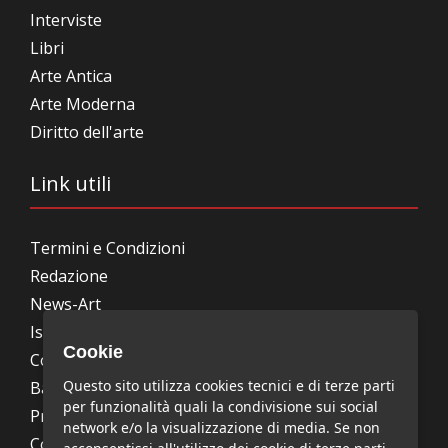
Interviste
Libri
Arte Antica
Arte Moderna
Diritto dell'arte
Link utili
Termini e Condizioni
Redazione
News-Art
Iscrizione alla newsletter
Cookie
Collabora con noi
Questo sito utilizza cookies tecnici e di terze parti
Bandi, concorsi, premi
per funzionalità quali la condivisione sui social
Privacy Policy
network e/o la visualizzazione di media. Se non
Cookie Policy