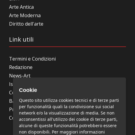
Arte Antica
Arte Moderna
Diritto dell'arte
Link utili
Termini e Condizioni
Redazione
News-Art
Iscrizione alla newsletter
Cookie
Collabora con noi
Questo sito utilizza cookies tecnici e di terze parti
Bandi, concorsi, premi
per funzionalità quali la condivisione sui social
Privacy Policy
network e/o la visualizzazione di media. Se non
Cookie Policy
acconsentissi all'utilizzo dei cookie di terze parti,
alcune di queste funzionalità potrebbero essere
non disponibili. Per maggiori informazioni