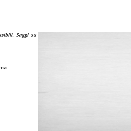
sibili. Saggi su
oma