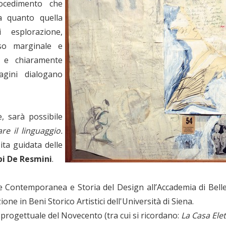
rocedimento che
a quanto quella
 esplorazione,
so marginale e
e e chiaramente
agini dialogano
, sarà possibile
re il linguaggio.
ita guidata delle
pi De Resmini
.
te Contemporanea e Storia del Design all’Accademia di Bell
ione in Beni Storico Artistici dell'Università di Siena.
ra progettuale del Novecento (tra cui si ricordano:
La Casa Elet