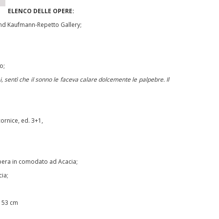
ELENCO DELLE OPERE:
 and Kaufmann-Repetto Gallery;
o;
 sentì che il sonno le faceva calare dolcemente le palpebre. Il
ornice, ed. 3+1,
Opera in comodato ad Acacia;
ia;
x153 cm