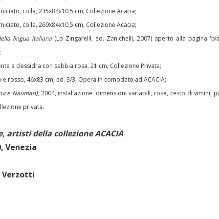
erniciato, colla, 235x84x10,5 cm, Collezione Acacia;
erniciato, colla, 269x84x10,5 cm, Collezione Acacia;
lla lingua italiana
(Lo Zingarelli, ed. Zanichelli, 2007) aperto alla pagina 'pian
;
ente e clessidra con sabbia rosa, 21 cm, Collezione Privata;
co e rosso, 46x83 cm, ed. 3/3, Opera in comodato ad ACACIA;
ruce Nauman)
, 2004, installazione: dimensioni variabili, rose, cesto di vimini,
.
llezione privata
, artisti della collezione ACACIA
0, Venezia
 Verzotti