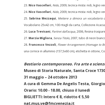
23.
Nico Vascellari
,
Nido
, 2009, tecnica mista: nidi, legno v
24.
Nico Vascellari
,
Nido
, 2009, tecnica mista: nidi, legno v
25.
Sabrina Mezzaqui
,
Mettere a dimora un vocabolario de
Vocabolario 25x42 cm, 100 ritagli da carta, Collezione Acacia
26.
Luca Trevisani
,
Partirei dall’acqua
, 2006, Resina traspar
27.
Marzia Migliora
,
Senza Titolo
, 2007, tubo di neon bian
28.
Francesco Vezzoli
,
Flower Arrangement (Homage to B
una cornice in alluminio (157,5x60 cm), etichetta in ottone, Co
Bestiario contemporaneo. Fra arte e scienze
Museo di Storia Naturale, Santa Croce 173
31 maggio – 24 ottobre 2013
A cura di Gemma De Angelis Testa, Giorgio
Orario: 10.00 - 18.00, chiuso il lunedì
BIGLIETTI: Intero € 8, ridotto € 5,50
nat.mus.ve@fmcvenezia.it