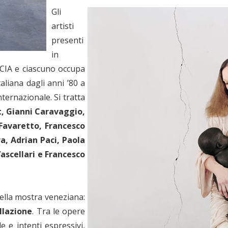
Gli
artisti
presenti
in
ACIA e ciascuno occupa
taliana dagli anni ’80 a
nternazionale. Si tratta
t, Gianni Caravaggio,
Favaretto, Francesco
a, Adrian Paci, Paola
Vascellari e Francesco
nella mostra veneziana:
allazione
. Tra le opere
ile e intenti espressivi,