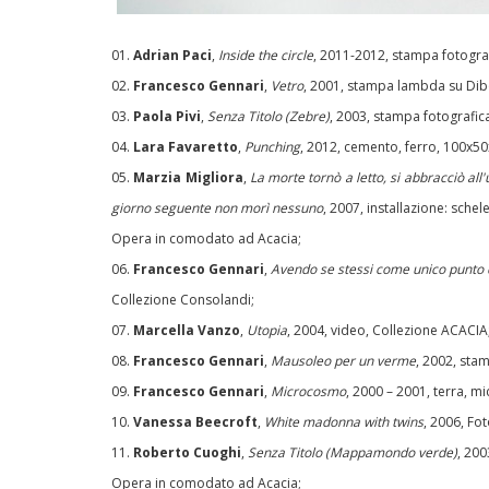
01.
Adrian Paci
,
Inside the circle
, 2011-2012, stampa fotograf
02.
Francesco Gennari
,
Vetro
, 2001, stampa lambda su Dib
03.
Paola Pivi
,
Senza Titolo (Zebre)
, 2003, stampa fotografic
04.
Lara Favaretto
,
Punching
, 2012, cemento, ferro, 100x50
05.
Marzia Migliora
,
La morte tornò a letto, si abbracciò al
giorno seguente non morì nessuno
, 2007, installazione: sche
Opera in comodato ad Acacia;
06.
Francesco Gennari
,
Avendo se stessi come unico punto d
Collezione Consolandi;
07.
Marcella Vanzo
,
Utopia
, 2004, video, Collezione ACACIA
08.
Francesco Gennari
,
Mausoleo per un verme
, 2002, sta
09.
Francesco Gennari
,
Microcosmo
, 2000 – 2001, terra, 
10.
Vanessa Beecroft
,
White madonna with twins
, 2006, Fo
11.
Roberto Cuoghi
,
Senza Titolo (Mappamondo verde)
, 200
Opera in comodato ad Acacia;