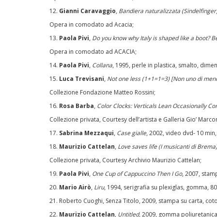
12.
Gianni Caravaggio
,
Bandiera naturalizzata (Sindelfinger
Opera in comodato ad Acacia;
13.
Paola Pivi
,
Do you know why Italy is shaped like a boot? Be
Opera in comodato ad ACACIA;
14.
Paola Pivi
,
Collana
, 1995, perle in plastica, smalto, dimen
15.
Luca Trevisani
,
Not one less (1+1=1=3) [Non uno di men
Collezione Fondazione Matteo Rossini;
16.
Rosa Barba
,
Color Clocks: Verticals Lean Occasionally C
Collezione privata, Courtesy dell’artista e Galleria Gio’ Marcon
17.
Sabrina Mezzaqui
,
Case gialle
, 2002, video dvd- 10 min
18.
Maurizio Cattelan
,
Love saves life (I musicanti di Brema
Collezione privata, Courtesy Archivio Maurizio Cattelan;
19.
Paola Pivi
,
One Cup of Cappuccino Then I Go
, 2007, stam
20.
Mario Airò
,
Liru
, 1994, serigrafia su plexiglas, gomma, 80
21. Roberto Cuoghi, Senza Titolo, 2009, stampa su carta, cot
22.
Maurizio Cattelan
,
Untitled
, 2009, gomma poliuretanica