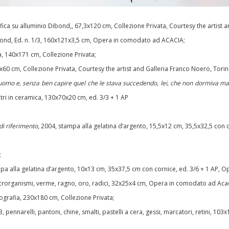
ica su alluminio Dibond,, 67,3x120 cm, Collezione Privata, Courtesy the artist
ond, Ed. n. 1/3, 160x121x3,5 cm, Opera in comodato ad ACACIA;
a, 140x171 cm, Collezione Privata;
x60 cm, Collezione Privata, Courtesy the artist and Galleria Franco Noero, Torin
l'uomo e, senza ben capire quel che le stava succedendo, lei, che non dormiva mai,
letri in ceramica, 130x70x20 cm, ed. 3/3 + 1 AP
i riferimento
, 2004, stampa alla gelatina d’argento, 15,5x12 cm, 35,5x32,5 con c
;
mpa alla gelatina d’argento, 10x13 cm, 35x37,5 cm con cornice, ed. 3/6 + 1 AP, 
microrganismi, verme, ragno, oro, radici, 32x25x4 cm, Opera in comodato ad Acac
tografia, 230x180 cm, Collezione Privata;
3, pennarelli, pantoni, chine, smalti, pastelli a cera, gessi, marcatori, retini, 103