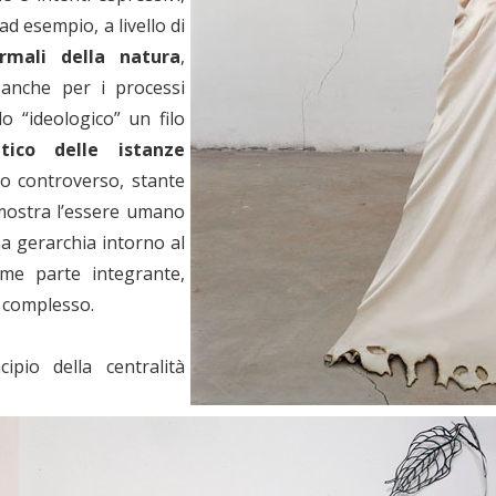
d esempio, a livello di
ormali della natura
,
 anche per i processi
llo “ideologico” un filo
tico delle istanze
co controverso, stante
 mostra l’essere umano
a gerarchia intorno al
ome parte integrante,
o complesso.
pio della centralità