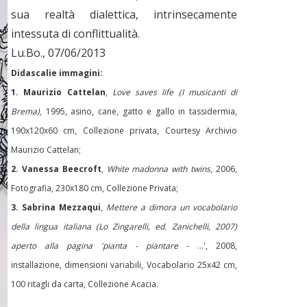
sua realtà dialettica, intrinsecamente
intessuta di conflittualità.
Lu.Bo., 07/06/2013
Didascalie immagini:
1. Maurizio Cattelan
,
Love saves life (I musicanti di
Brema)
, 1995, asino, cane, gatto e gallo in tassidermia,
190x120x60 cm, Collezione privata, Courtesy Archivio
Maurizio Cattelan;
2.
Vanessa Beecroft
,
White madonna with twins
, 2006,
Fotografia, 230x180 cm, Collezione Privata;
3.
Sabrina Mezzaqui
,
Mettere a dimora un vocabolario
della lingua italiana (Lo Zingarelli, ed. Zanichelli, 2007)
aperto alla pagina 'pianta - piantare
- ...', 2008,
installazione, dimensioni variabili, Vocabolario 25x42 cm,
100 ritagli da carta, Collezione Acacia
.