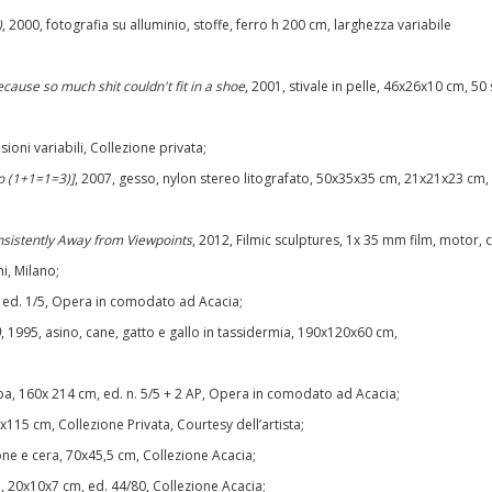
)
, 2000, fotografia su alluminio, stoffe, ferro h 200 cm, larghezza variabile
cause so much shit couldn't fit in a shoe
, 2001, stivale in pelle, 46x26x10 cm, 50 
sioni variabili, Collezione privata;
o (1+1=1=3)]
, 2007, gesso, nylon stereo litografato, 50x35x35 cm, 21x21x23 cm, 
onsistently Away from Viewpoints
, 2012, Filmic sculptures, 1x 35 mm film, motor, c
i, Milano;
, ed. 1/5, Opera in comodato ad Acacia;
)
, 1995, asino, cane, gatto e gallo in tassidermia, 190x120x60 cm,
pa, 160x 214 cm, ed. n. 5/5 + 2 AP, Opera in comodato ad Acacia;
x115 cm, Collezione Privata, Courtesy dell’artista;
one e cera, 70x45,5 cm, Collezione Acacia;
, 20x10x7 cm, ed. 44/80, Collezione Acacia;