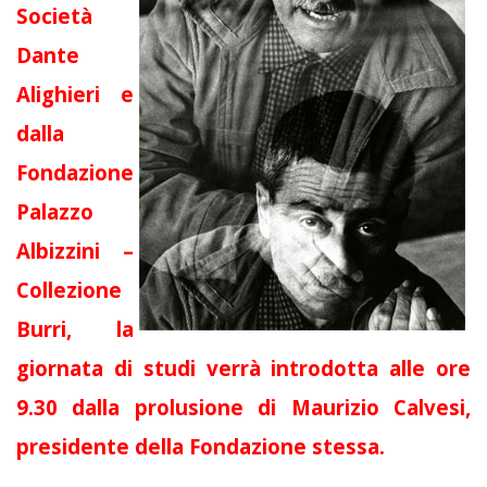
Società
Dante
Alighieri e
dalla
Fondazione
Palazzo
Albizzini –
Collezione
Burri, la
giornata di studi verrà introdotta alle ore
9.30 dalla prolusione di Maurizio Calvesi,
presidente della Fondazione stessa.