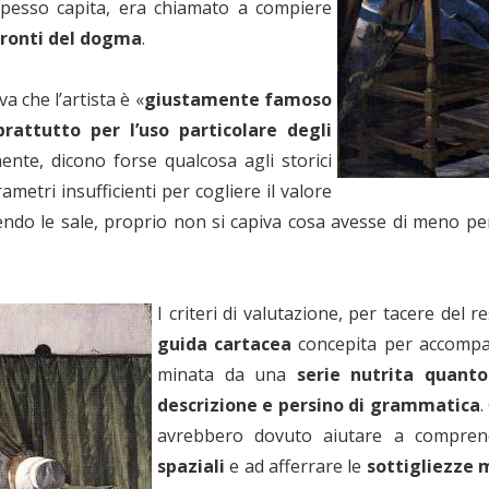
spesso capita, era chiamato a compiere
fronti del dogma
.
a che l’artista è «
giustamente famoso
prattutto per l’uso particolare degli
ente, dicono forse qualcosa agli storici
rametri insufficienti per cogliere il valore
endo le sale, proprio non si capiva cosa avesse di meno per
I criteri di valutazione, per tacere del 
guida cartacea
concepita per accompagn
minata da una
serie nutrita quanto
descrizione e persino di grammatica
.
avrebbero dovuto aiutare a comprend
spaziali
e ad afferrare le
sottigliezze 