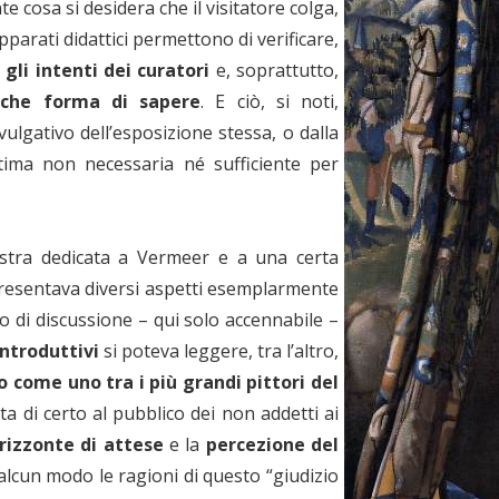
 cosa si desidera che il visitatore colga,
apparati didattici permettono di verificare,
 gli intenti dei curatori
e, soprattutto,
lche forma di sapere
. E ciò, si noti,
ulgativo dell’esposizione stessa, o dalla
ltima non necessaria né sufficiente per
stra dedicata a Vermeer e a una certa
presentava diversi aspetti esemplarmente
o di discussione – qui solo accennabile –
introduttivi
si poteva leggere, tra l’altro,
 come uno tra i più grandi pittori del
ta di certo al pubblico dei non addetti ai
orizzonte di attese
e la
percezione del
 alcun modo le ragioni di questo “giudizio