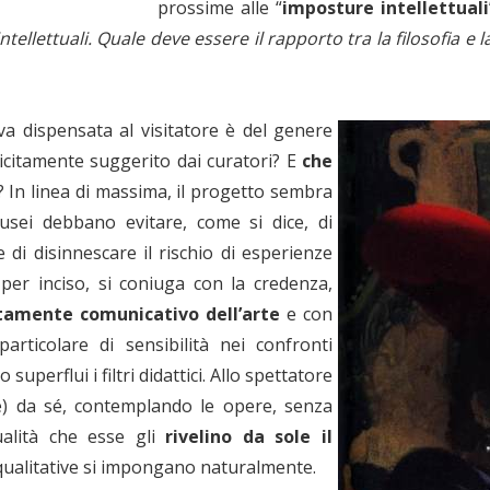
prossime alle “
imposture intellettuali
tellettuali. Quale deve essere il rapporto tra la filosofia e l
iva dispensata al visitatore è del genere
icitamente suggerito dai curatori? E
che
? In linea di massima, il progetto sembra
usei debbano evitare, come si dice, di
ne di disinnescare il rischio di esperienze
 per inciso, si coniuga con la credenza,
tamente comunicativo dell’arte
e con
articolare di sensibilità nei confronti
uperflui i filtri didattici. Allo spettatore
ile) da sé, contemplando le opere, senza
ualità che esse gli
rivelino da sole il
qualitative si impongano naturalmente.