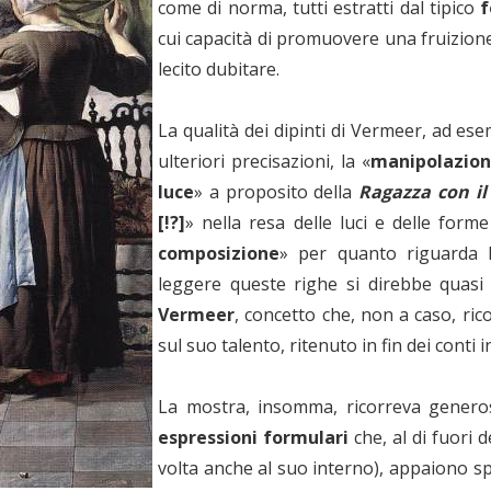
come di norma, tutti estratti dal tipico
f
cui capacità di promuovere una fruizione
lecito dubitare.
La qualità dei dipinti di Vermeer, ad ese
ulteriori precisazioni, la «
manipolazione
luce
» a proposito della
Ragazza con il
[!?]
» nella resa delle luci e delle forme
composizione
» per quanto riguarda
leggere queste righe si direbbe quasi 
Vermeer
, concetto che, non a caso, ri
sul suo talento, ritenuto in fin dei conti i
La mostra, insomma, ricorreva genero
espressioni formulari
che, al di fuori d
volta anche al suo interno), appaiono s