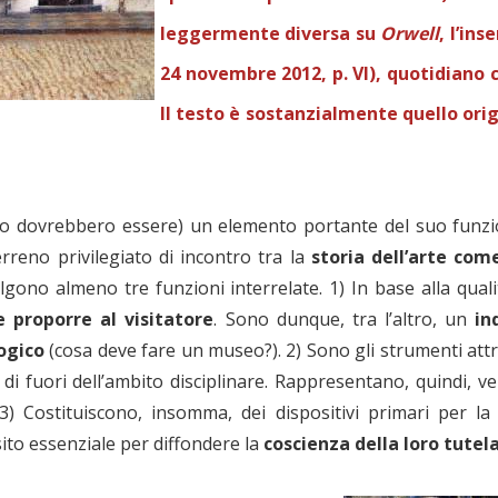
leggermente diversa su
Orwell
, l’in
24 novembre 2012, p. VI), quotidiano 
Il testo è sostanzialmente quello or
o dovrebbero essere) un elemento portante del suo funzi
terreno privilegiato di incontro tra la
storia dell’arte come
olgono almeno tre funzioni interrelate. 1) In base alla qua
e proporre al visitatore
. Sono dunque, tra l’altro, un
in
ogico
(cosa deve fare un museo?). 2) Sono gli strumenti attr
l di fuori dell’ambito disciplinare. Rappresentano, quindi, ve
 3) Costituiscono, insomma, dei dispositivi primari per l
to essenziale per diffondere la
coscienza della loro tutel