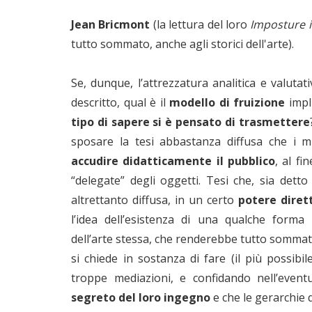
Jean Bricmont
(la lettura del loro
Imposture in
tutto sommato, anche agli storici dell'arte).
Se, dunque, l’attrezzatura analitica e valutat
descritto, qual è il
modello di fruizione
impl
tipo di sapere si è pensato di trasmettere
sposare la tesi abbastanza diffusa che i m
accudire didatticamente il pubblico
, al fi
“delegate” degli oggetti. Tesi che, sia detto
altrettanto diffusa, in un certo
potere diret
l’idea dell’esistenza di una qualche forma p
dell’arte stessa, che renderebbe tutto sommato s
si chiede in sostanza di fare (il più possib
troppe mediazioni, e confidando nell’event
segreto del loro ingegno
e che le gerarchie 