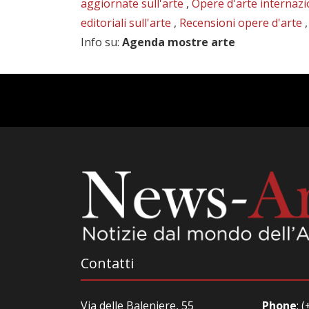
aggiornate sull'arte
,
Opere d'arte internazi
editoriali sull'arte
,
Recensioni opere d'arte
Info su
:
Agenda mostre arte
Contatti
Via delle Baleniere, 55
Phone
:
(+