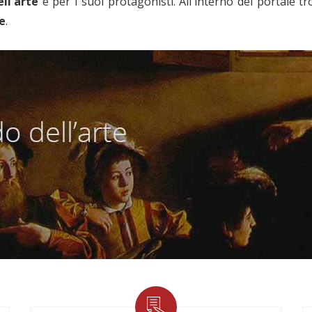
ll'arte
e per i suoi protagonisti. All'interno del portale t
he
.