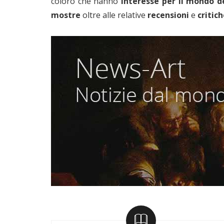
coloro che hanno
interesse per il mondo de
mostre
oltre alle relative
recensioni
e
critic