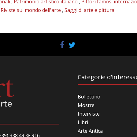
onali
,
Patrimonio artistico italiano
,
Pittori famosi internazio
,
Riviste sul mondo dell'arte
,
Saggi di arte e pittura
Categorie d'interess
Bollettino
Mostre
Interviste
Libri
Arte Antica
39) 338.49.38.916