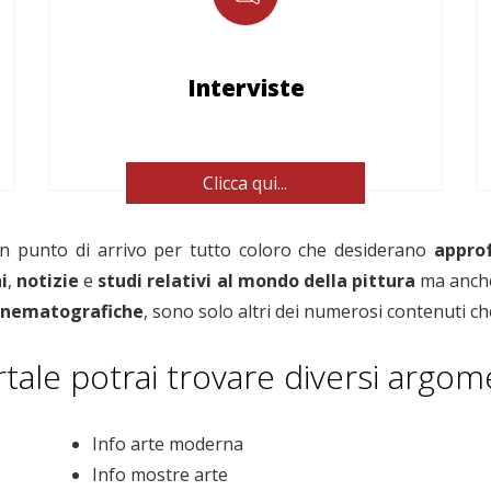
Interviste
Clicca qui...
 un punto di arrivo per tutto coloro che desiderano
approf
i
,
notizie
e
studi relativi
al mondo della pittura
ma anche
cinematografiche
, sono solo altri dei numerosi contenuti che
tale potrai trovare diversi argoment
Info arte moderna
Info mostre arte