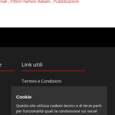
nali
,
Pittori famosi italiani
,
Pubblicazioni
e
Link utili
Termini e Condizioni
Redazione
News-Art
Cookie
Iscrizione alla newsletter
Questo sito utilizza cookies tecnici e di terze parti
Collabora con noi
per funzionalità quali la condivisione sui social