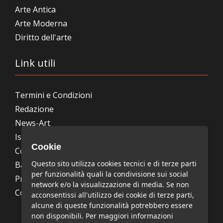
Arte Antica
Arte Moderna
Diritto dell'arte
Link utili
Termini e Condizioni
Redazione
News-Art
Iscrizione alla newsletter
Cookie
Collabora con noi
Questo sito utilizza cookies tecnici e di terze parti
Bandi, concorsi, premi
per funzionalità quali la condivisione sui social
Privacy Policy
network e/o la visualizzazione di media. Se non
Cookie Policy
acconsentissi all'utilizzo dei cookie di terze parti,
alcune di queste funzionalità potrebbero essere
non disponibili. Per maggiori informazioni