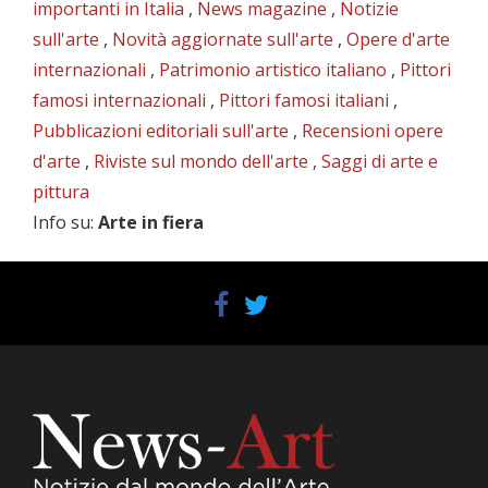
importanti in Italia
,
News magazine
,
Notizie
sull'arte
,
Novità aggiornate sull'arte
,
Opere d'arte
internazionali
,
Patrimonio artistico italiano
,
Pittori
famosi internazionali
,
Pittori famosi italiani
,
Pubblicazioni editoriali sull'arte
,
Recensioni opere
d'arte
,
Riviste sul mondo dell'arte
,
Saggi di arte e
pittura
Info su
:
Arte in fiera