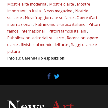
Mostre arte moderna
,
Mostre d'arte
,
Mostre
importanti in Italia
,
News magazine
,
Notizie
sull'arte
,
Novità aggiornate sull'arte
,
Opere d'arte
internazionali
,
Patrimonio artistico italiano
,
Pittori
famosi internazionali
,
Pittori famosi italiani
,
Pubblicazioni editoriali sull'arte
,
Recensioni opere
d'arte
,
Riviste sul mondo dell'arte
,
Saggi di arte e
pittura
Info su
:
Calendario esposizioni