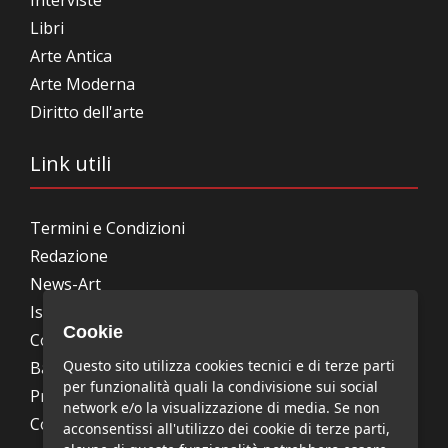
Interviste
Libri
Arte Antica
Arte Moderna
Diritto dell'arte
Link utili
Termini e Condizioni
Redazione
News-Art
Iscrizione alla newsletter
Cookie
Collabora con noi
Questo sito utilizza cookies tecnici e di terze parti
Bandi, concorsi, premi
per funzionalità quali la condivisione sui social
Privacy Policy
network e/o la visualizzazione di media. Se non
Cookie Policy
acconsentissi all'utilizzo dei cookie di terze parti,