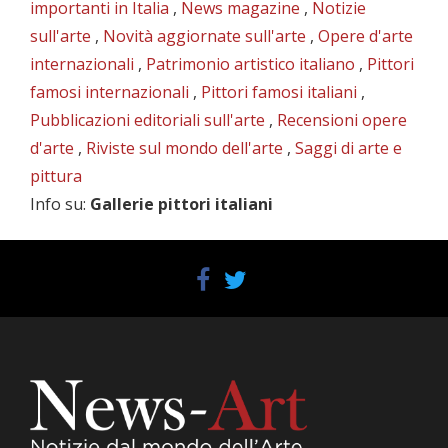
importanti in Italia
,
News magazine
,
Notizie
sull'arte
,
Novità aggiornate sull'arte
,
Opere d'arte
internazionali
,
Patrimonio artistico italiano
,
Pittori
famosi internazionali
,
Pittori famosi italiani
,
Pubblicazioni editoriali sull'arte
,
Recensioni opere
d'arte
,
Riviste sul mondo dell'arte
,
Saggi di arte e
pittura
Info su
:
Gallerie pittori italiani