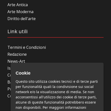
Arte Antica
Arte Moderna
Diritto dell'arte
Link utili
Termini e Condizioni
Redazione
News-Art
Iscrizione alla newsletter
Cookie
Collabora con noi
Questo sito utilizza cookies tecnici e di terze parti
Bandi, concorsi, premi
per funzionalità quali la condivisione sui social
Privacy Policy
network e/o la visualizzazione di media. Se non
Cookie Policy
acconsentissi all'utilizzo dei cookie di terze parti,
alcune di queste funzionalità potrebbero essere
non disponibili. Per maggiori informazioni