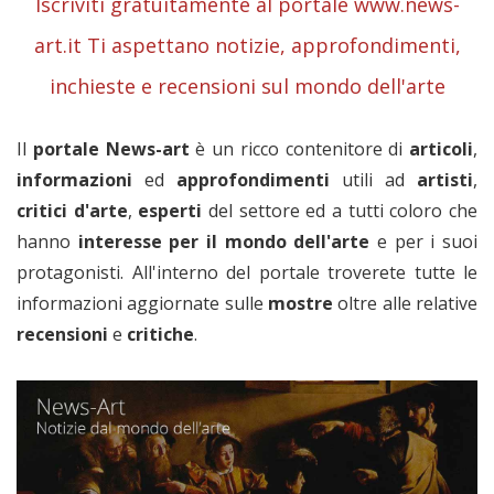
Iscriviti gratuitamente al portale www.news-
art.it Ti aspettano notizie, approfondimenti,
inchieste e recensioni sul mondo dell'arte
Il
portale News-art
è un ricco contenitore di
articoli
,
informazioni
ed
approfondimenti
utili ad
artisti
,
critici
d'arte
,
esperti
del settore ed a tutti coloro che
hanno
interesse per il mondo dell'arte
e per i suoi
protagonisti. All'interno del portale troverete tutte le
informazioni aggiornate sulle
mostre
oltre alle relative
recensioni
e
critiche
.