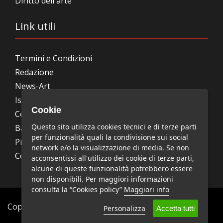
Diritto dell'arte
Link utili
Termini e Condizioni
Redazione
News-Art
Iscrizione alla newsletter
Cookie
Collabora con noi
Questo sito utilizza cookies tecnici e di terze parti
Bandi, concorsi, premi
per funzionalità quali la condivisione sui social
Privacy Policy
network e/o la visualizzazione di media. Se non
Cookie Policy
acconsentissi all'utilizzo dei cookie di terze parti,
alcune di queste funzionalità potrebbero essere
non disponibili. Per maggiori informazioni
consulta la “Cookies policy”
Maggiori info
Copyright © News-Art - Tutti i diritti riservati.
Personalizza
Accetta tutti