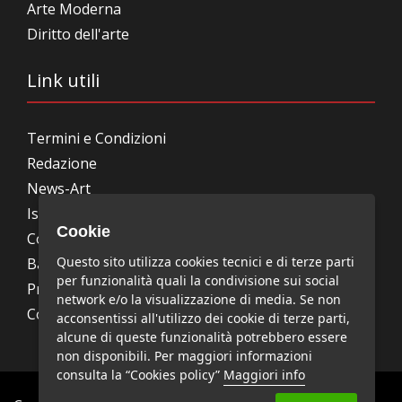
Arte Moderna
Diritto dell'arte
Link utili
Termini e Condizioni
Redazione
News-Art
Iscrizione alla newsletter
Cookie
Collabora con noi
Questo sito utilizza cookies tecnici e di terze parti
Bandi, concorsi, premi
per funzionalità quali la condivisione sui social
Privacy Policy
network e/o la visualizzazione di media. Se non
Cookie Policy
acconsentissi all'utilizzo dei cookie di terze parti,
alcune di queste funzionalità potrebbero essere
non disponibili. Per maggiori informazioni
consulta la “Cookies policy”
Maggiori info