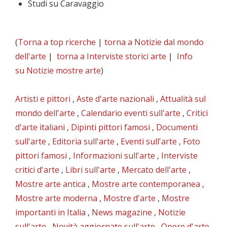
Studi su Caravaggio
(
Torna a top ricerche
|
torna a Notizie dal mondo
dell'arte
|
torna a Interviste storici arte
|
Info
su Notizie mostre arte
)
Artisti e pittori
,
Aste d'arte nazionali
,
Attualità sul
mondo dell'arte
,
Calendario eventi sull'arte
,
Critici
d'arte italiani
,
Dipinti pittori famosi
,
Documenti
sull'arte
,
Editoria sull'arte
,
Eventi sull'arte
,
Foto
pittori famosi
,
Informazioni sull'arte
,
Interviste
critici d'arte
,
Libri sull'arte
,
Mercato dell'arte
,
Mostre arte antica
,
Mostre arte contemporanea
,
Mostre arte moderna
,
Mostre d'arte
,
Mostre
importanti in Italia
,
News magazine
,
Notizie
sull'arte
,
Novità aggiornate sull'arte
,
Opere d'arte