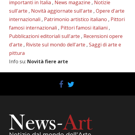
importanti in Italia
,
News magazine
,
Notizie
sull'arte
,
Novità aggiornate sull'arte
,
Opere d'arte
internazionali
,
Patrimonio artistico italiano
,
Pittori
famosi internazionali
,
Pittori famosi italiani
,
Pubblicazioni editoriali sull'arte
,
Recensioni opere
d'arte
,
Riviste sul mondo dell'arte
,
Saggi di arte e
pittura
Info su
:
Novità fiere arte