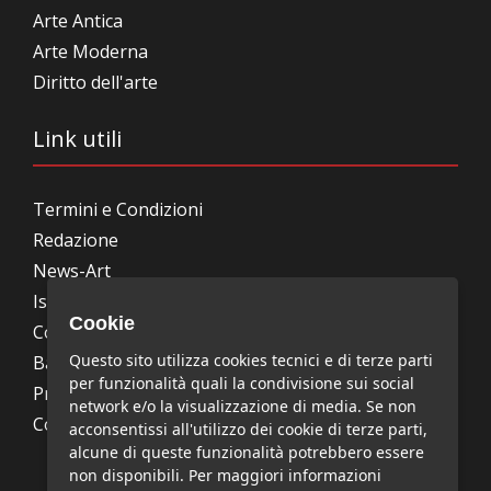
Arte Antica
Arte Moderna
Diritto dell'arte
Link utili
Termini e Condizioni
Redazione
News-Art
Iscrizione alla newsletter
Cookie
Collabora con noi
Questo sito utilizza cookies tecnici e di terze parti
Bandi, concorsi, premi
per funzionalità quali la condivisione sui social
Privacy Policy
network e/o la visualizzazione di media. Se non
Cookie Policy
acconsentissi all'utilizzo dei cookie di terze parti,
alcune di queste funzionalità potrebbero essere
non disponibili. Per maggiori informazioni