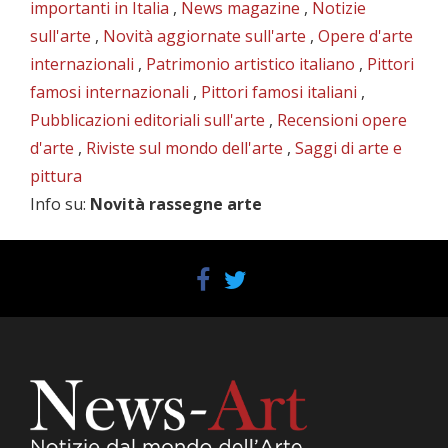
importanti in Italia
,
News magazine
,
Notizie
sull'arte
,
Novità aggiornate sull'arte
,
Opere d'arte
internazionali
,
Patrimonio artistico italiano
,
Pittori
famosi internazionali
,
Pittori famosi italiani
,
Pubblicazioni editoriali sull'arte
,
Recensioni opere
d'arte
,
Riviste sul mondo dell'arte
,
Saggi di arte e
pittura
Info su
:
Novità rassegne arte