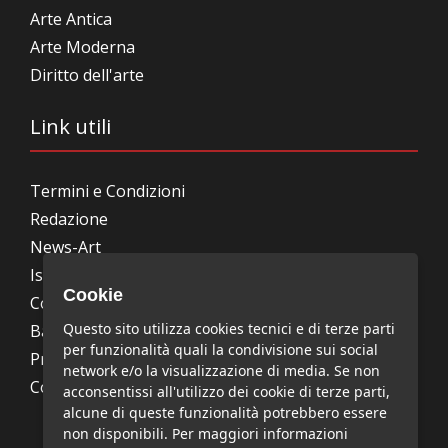
Arte Antica
Arte Moderna
Diritto dell'arte
Link utili
Termini e Condizioni
Redazione
News-Art
Iscrizione alla newsletter
Cookie
Collabora con noi
Questo sito utilizza cookies tecnici e di terze parti
Bandi, concorsi, premi
per funzionalità quali la condivisione sui social
Privacy Policy
network e/o la visualizzazione di media. Se non
Cookie Policy
acconsentissi all'utilizzo dei cookie di terze parti,
alcune di queste funzionalità potrebbero essere
non disponibili. Per maggiori informazioni