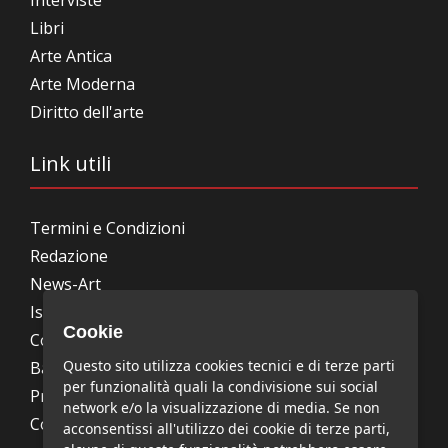
Interviste
Libri
Arte Antica
Arte Moderna
Diritto dell'arte
Link utili
Termini e Condizioni
Redazione
News-Art
Iscrizione alla newsletter
Cookie
Collabora con noi
Questo sito utilizza cookies tecnici e di terze parti
Bandi, concorsi, premi
per funzionalità quali la condivisione sui social
Privacy Policy
network e/o la visualizzazione di media. Se non
Cookie Policy
acconsentissi all'utilizzo dei cookie di terze parti,