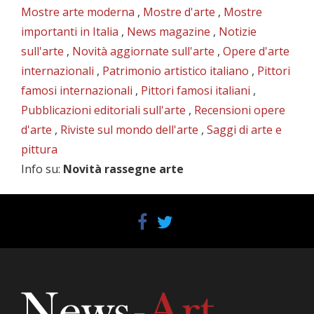
Mostre arte moderna
,
Mostre d'arte
,
Mostre
importanti in Italia
,
News magazine
,
Notizie
sull'arte
,
Novità aggiornate sull'arte
,
Opere d'arte
internazionali
,
Patrimonio artistico italiano
,
Pittori
famosi internazionali
,
Pittori famosi italiani
,
Pubblicazioni editoriali sull'arte
,
Recensioni opere
d'arte
,
Riviste sul mondo dell'arte
,
Saggi di arte e
pittura
Info su
:
Novità rassegne arte