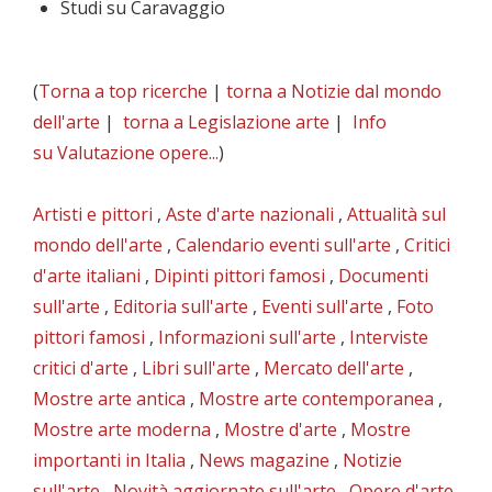
Studi su Caravaggio
(
Torna a top ricerche
|
torna a Notizie dal mondo
dell'arte
|
torna a Legislazione arte
|
Info
su Valutazione opere...
)
Artisti e pittori
,
Aste d'arte nazionali
,
Attualità sul
mondo dell'arte
,
Calendario eventi sull'arte
,
Critici
d'arte italiani
,
Dipinti pittori famosi
,
Documenti
sull'arte
,
Editoria sull'arte
,
Eventi sull'arte
,
Foto
pittori famosi
,
Informazioni sull'arte
,
Interviste
critici d'arte
,
Libri sull'arte
,
Mercato dell'arte
,
Mostre arte antica
,
Mostre arte contemporanea
,
Mostre arte moderna
,
Mostre d'arte
,
Mostre
importanti in Italia
,
News magazine
,
Notizie
sull'arte
,
Novità aggiornate sull'arte
,
Opere d'arte