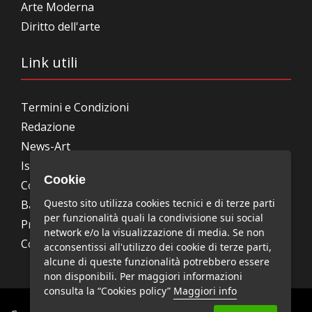
Arte Moderna
Diritto dell'arte
Link utili
Termini e Condizioni
Redazione
News-Art
Iscrizione alla newsletter
Cookie
Collabora con noi
Questo sito utilizza cookies tecnici e di terze parti
Bandi, concorsi, premi
per funzionalità quali la condivisione sui social
Privacy Policy
network e/o la visualizzazione di media. Se non
Cookie Policy
acconsentissi all'utilizzo dei cookie di terze parti,
alcune di queste funzionalità potrebbero essere
non disponibili. Per maggiori informazioni
consulta la “Cookies policy”
Maggiori info