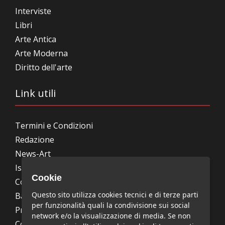
Interviste
Libri
Arte Antica
Arte Moderna
Diritto dell'arte
Link utili
Termini e Condizioni
Redazione
News-Art
Iscrizione alla newsletter
Cookie
Collabora con noi
Questo sito utilizza cookies tecnici e di terze parti
Bandi, concorsi, premi
per funzionalità quali la condivisione sui social
Privacy Policy
network e/o la visualizzazione di media. Se non
Cookie Policy